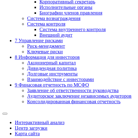
Корпоративный секретарь
Исполнительные органы
Биографии членов правления
Система вознаграждения
Система контроля
Система внутреннего контроля
Внешний аудит
7
Управление рисками
Риск-менеджмент
Ключевые риски
8
Информация для инвесторов
Акционерный капитал
Дивидендная политика
Долговые инструменты
Взаимодействие с инвеcторами
9
Финасовая отчетность по МСФО
Заявление об ответственности руководства
Аудиторское заключение независимых аудиторов
Консолидированная финансовая отчетность
Интерактивный анализ
Центр загрузки
Карта сайта