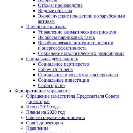
Отходы производства
Водные объекты
Экологические показатели по зарубежным
активам
Изменение климата
Управление климатическими рисками
Выбросы парниковых газов
Возобновляемые источники энергии
и энергоэффективность
Сохранение биологического разнообразия
Социальная деятельность
Социальное партнерство
Follow Up Siberia
Социальные программы для персонала
Социальные инвестиции
Спонсорство
Корпоративное управление
Обращение заместителя Председателя Совета
директоров
Итоги 2019 года
Планы на 2020 год
Общее собрание акционеров
Совет директоров
Правление