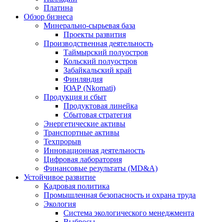
Платина
Обзор бизнеса
Минерально-сырьевая база
Проекты развития
Производственная деятельность
Таймырский полуостров
Кольский полуостров
Забайкальский край
Финляндия
ЮАР (Nkomati)
Продукция и сбыт
Продуктовая линейка
Сбытовая стратегия
Энергетические активы
Транспортные активы
Техпрорыв
Инновационная деятельность
Цифровая лаборатория
Финансовые результаты (MD&A)
Устойчивое развитие
Кадровая политика
Промышленная безопасность и охрана труда
Экология
Система экологического менеджмента
Выбросы