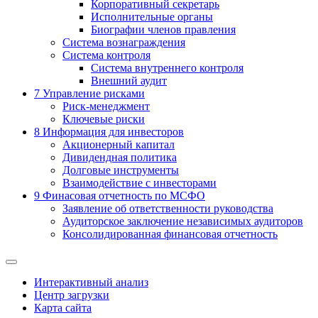
Корпоративный секретарь
Исполнительные органы
Биографии членов правления
Система вознаграждения
Система контроля
Система внутреннего контроля
Внешний аудит
7
Управление рисками
Риск-менеджмент
Ключевые риски
8
Информация для инвесторов
Акционерный капитал
Дивидендная политика
Долговые инструменты
Взаимодействие с инвеcторами
9
Финасовая отчетность по МСФО
Заявление об ответственности руководства
Аудиторское заключение независимых аудиторов
Консолидированная финансовая отчетность
Интерактивный анализ
Центр загрузки
Карта сайта