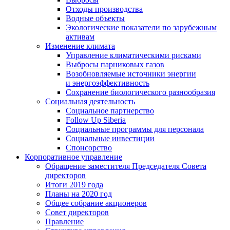
Отходы производства
Водные объекты
Экологические показатели по зарубежным
активам
Изменение климата
Управление климатическими рисками
Выбросы парниковых газов
Возобновляемые источники энергии
и энергоэффективность
Сохранение биологического разнообразия
Социальная деятельность
Социальное партнерство
Follow Up Siberia
Социальные программы для персонала
Социальные инвестиции
Спонсорство
Корпоративное управление
Обращение заместителя Председателя Совета
директоров
Итоги 2019 года
Планы на 2020 год
Общее собрание акционеров
Совет директоров
Правление