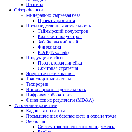
Платина
Обзор бизнеса
Минерально-сырьевая база
Проекты развития
Производственная деятельность
Таймырский полуостров
Кольский полуостров
Забайкальский край
Финляндия
ЮАР (Nkomati)
Продукция и сбыт
Продуктовая линейка
Сбытовая стратегия
Энергетические активы
Транспортные активы
Техпрорыв
Инновационная деятельность
Цифровая лаборатория
Финансовые результаты (MD&A)
Устойчивое развитие
Кадровая политика
Промышленная безопасность и охрана труда
Экология
Система экологического менеджмента
Выбросы