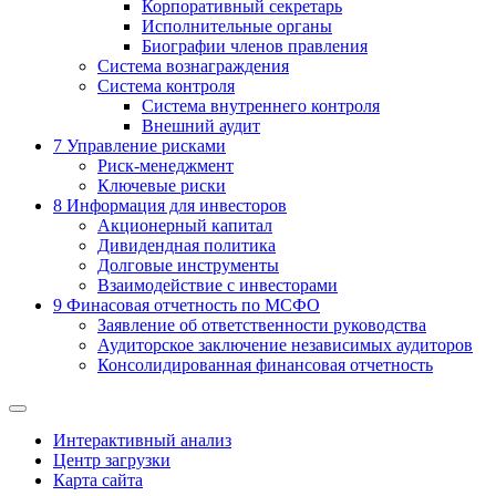
Корпоративный секретарь
Исполнительные органы
Биографии членов правления
Система вознаграждения
Система контроля
Система внутреннего контроля
Внешний аудит
7
Управление рисками
Риск-менеджмент
Ключевые риски
8
Информация для инвесторов
Акционерный капитал
Дивидендная политика
Долговые инструменты
Взаимодействие с инвеcторами
9
Финасовая отчетность по МСФО
Заявление об ответственности руководства
Аудиторское заключение независимых аудиторов
Консолидированная финансовая отчетность
Интерактивный анализ
Центр загрузки
Карта сайта