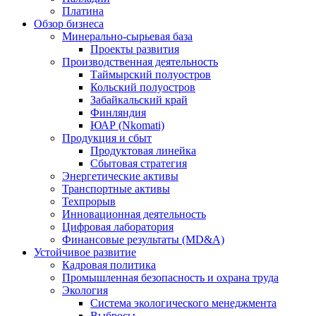
Платина
Обзор бизнеса
Минерально-сырьевая база
Проекты развития
Производственная деятельность
Таймырский полуостров
Кольский полуостров
Забайкальский край
Финляндия
ЮАР (Nkomati)
Продукция и сбыт
Продуктовая линейка
Сбытовая стратегия
Энергетические активы
Транспортные активы
Техпрорыв
Инновационная деятельность
Цифровая лаборатория
Финансовые результаты (MD&A)
Устойчивое развитие
Кадровая политика
Промышленная безопасность и охрана труда
Экология
Система экологического менеджмента
Выбросы