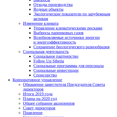
Отходы производства
Водные объекты
Экологические показатели по зарубежным
активам
Изменение климата
Управление климатическими рисками
Выбросы парниковых газов
Возобновляемые источники энергии
и энергоэффективность
Сохранение биологического разнообразия
Социальная деятельность
Социальное партнерство
Follow Up Siberia
Социальные программы для персонала
Социальные инвестиции
Спонсорство
Корпоративное управление
Обращение заместителя Председателя Совета
директоров
Итоги 2019 года
Планы на 2020 год
Общее собрание акционеров
Совет директоров
Правление