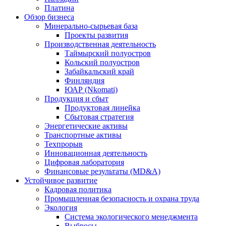
Платина
Обзор бизнеса
Минерально-сырьевая база
Проекты развития
Производственная деятельность
Таймырский полуостров
Кольский полуостров
Забайкальский край
Финляндия
ЮАР (Nkomati)
Продукция и сбыт
Продуктовая линейка
Сбытовая стратегия
Энергетические активы
Транспортные активы
Техпрорыв
Инновационная деятельность
Цифровая лаборатория
Финансовые результаты (MD&A)
Устойчивое развитие
Кадровая политика
Промышленная безопасность и охрана труда
Экология
Система экологического менеджмента
Выбросы