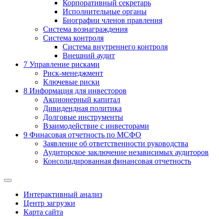
Корпоративный секретарь
Исполнительные органы
Биографии членов правления
Система вознаграждения
Система контроля
Система внутреннего контроля
Внешний аудит
7
Управление рисками
Риск-менеджмент
Ключевые риски
8
Информация для инвесторов
Акционерный капитал
Дивидендная политика
Долговые инструменты
Взаимодействие с инвеcторами
9
Финасовая отчетность по МСФО
Заявление об ответственности руководства
Аудиторское заключение независимых аудиторов
Консолидированная финансовая отчетность
Интерактивный анализ
Центр загрузки
Карта сайта