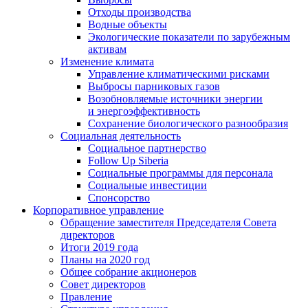
Отходы производства
Водные объекты
Экологические показатели по зарубежным
активам
Изменение климата
Управление климатическими рисками
Выбросы парниковых газов
Возобновляемые источники энергии
и энергоэффективность
Сохранение биологического разнообразия
Социальная деятельность
Социальное партнерство
Follow Up Siberia
Социальные программы для персонала
Социальные инвестиции
Спонсорство
Корпоративное управление
Обращение заместителя Председателя Совета
директоров
Итоги 2019 года
Планы на 2020 год
Общее собрание акционеров
Совет директоров
Правление