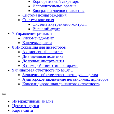
Корпоративный секретарь
Исполнительные органы
Биографии членов правления
Система вознаграждения
Система контроля
Система внутреннего контроля
Внешний аудит
7
Управление рисками
Риск-менеджмент
Ключевые риски
8
Информация для инвесторов
Акционерный капитал
Дивидендная политика
Долговые инструменты
Взаимодействие с инвеcторами
9
Финасовая отчетность по МСФО
Заявление об ответственности руководства
Аудиторское заключение независимых аудиторов
Консолидированная финансовая отчетность
Интерактивный анализ
Центр загрузки
Карта сайта