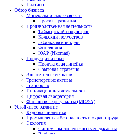
Платина
Обзор бизнеса
Минерально-сырьевая база
Проекты развития
Производственная деятельность
Таймырский полуостров
Кольский полуостров
Забайкальский край
Финляндия
ЮАР (Nkomati)
Продукция и сбыт
Продуктовая линейка
Сбытовая стратегия
Энергетические активы
Транспортные активы
Техпрорыв
Инновационная деятельность
Цифровая лаборатория
Финансовые результаты (MD&A)
Устойчивое развитие
Кадровая политика
Промышленная безопасность и охрана труда
Экология
Система экологического менеджмента
Выбросы