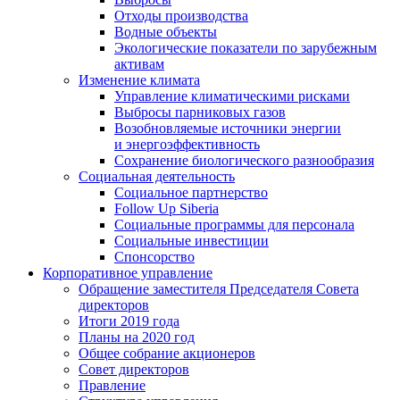
Отходы производства
Водные объекты
Экологические показатели по зарубежным
активам
Изменение климата
Управление климатическими рисками
Выбросы парниковых газов
Возобновляемые источники энергии
и энергоэффективность
Сохранение биологического разнообразия
Социальная деятельность
Социальное партнерство
Follow Up Siberia
Социальные программы для персонала
Социальные инвестиции
Спонсорство
Корпоративное управление
Обращение заместителя Председателя Совета
директоров
Итоги 2019 года
Планы на 2020 год
Общее собрание акционеров
Совет директоров
Правление