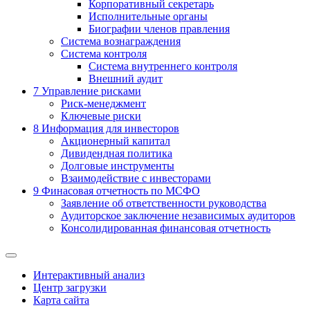
Корпоративный секретарь
Исполнительные органы
Биографии членов правления
Система вознаграждения
Система контроля
Система внутреннего контроля
Внешний аудит
7
Управление рисками
Риск-менеджмент
Ключевые риски
8
Информация для инвесторов
Акционерный капитал
Дивидендная политика
Долговые инструменты
Взаимодействие с инвеcторами
9
Финасовая отчетность по МСФО
Заявление об ответственности руководства
Аудиторское заключение независимых аудиторов
Консолидированная финансовая отчетность
Интерактивный анализ
Центр загрузки
Карта сайта