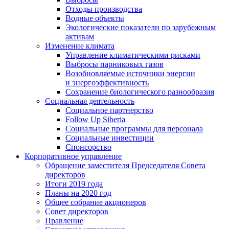
Отходы производства
Водные объекты
Экологические показатели по зарубежным
активам
Изменение климата
Управление климатическими рисками
Выбросы парниковых газов
Возобновляемые источники энергии
и энергоэффективность
Сохранение биологического разнообразия
Социальная деятельность
Социальное партнерство
Follow Up Siberia
Социальные программы для персонала
Социальные инвестиции
Спонсорство
Корпоративное управление
Обращение заместителя Председателя Совета
директоров
Итоги 2019 года
Планы на 2020 год
Общее собрание акционеров
Совет директоров
Правление