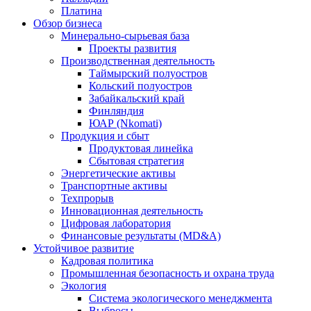
Платина
Обзор бизнеса
Минерально-сырьевая база
Проекты развития
Производственная деятельность
Таймырский полуостров
Кольский полуостров
Забайкальский край
Финляндия
ЮАР (Nkomati)
Продукция и сбыт
Продуктовая линейка
Сбытовая стратегия
Энергетические активы
Транспортные активы
Техпрорыв
Инновационная деятельность
Цифровая лаборатория
Финансовые результаты (MD&A)
Устойчивое развитие
Кадровая политика
Промышленная безопасность и охрана труда
Экология
Система экологического менеджмента
Выбросы