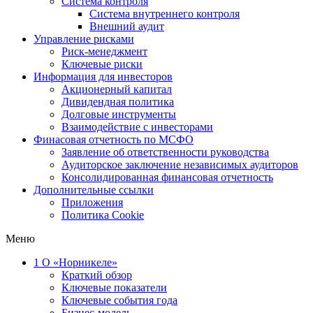
Система контроля
Система внутреннего контроля
Внешний аудит
Управление рисками
Риск-менеджмент
Ключевые риски
Информация для инвесторов
Акционерный капитал
Дивидендная политика
Долговые инструменты
Взаимодействие с инвеcторами
Финасовая отчетность по МСФО
Заявление об ответственности руководства
Аудиторское заключение независимых аудиторов
Консолидированная финансовая отчетность
Дополнительные ссылки
Приложения
Политика Cookie
Меню
1
О «Норникеле»
Краткий обзор
Ключевые показатели
Ключевые события года
Бизнес-модель