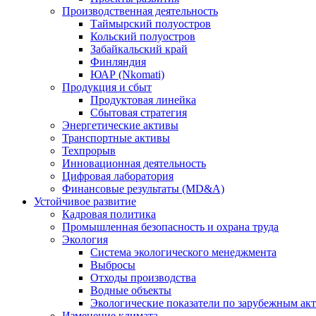
Производственная деятельность
Таймырский полуостров
Кольский полуостров
Забайкальский край
Финляндия
ЮАР (Nkomati)
Продукция и сбыт
Продуктовая линейка
Сбытовая стратегия
Энергетические активы
Транспортные активы
Техпрорыв
Инновационная деятельность
Цифровая лаборатория
Финансовые результаты (MD&A)
Устойчивое развитие
Кадровая политика
Промышленная безопасность и охрана труда
Экология
Система экологического менеджмента
Выбросы
Отходы производства
Водные объекты
Экологические показатели по зарубежным ак
Изменение климата