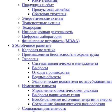
ЮАР (Nkomati)
Продукция и сбыт
Продуктовая линейка
Сбытовая стратегия
Энергетические активы
Транспортные активы
Техпрорыв
Инновационная деятельность
Цифровая лаборатория
Финансовые результаты (MD&A)
5
Устойчивое развитие
Кадровая политика
Промышленная безопасность и охрана труда
Экология
Система экологического менеджмента
Выбросы
Отходы производства
Водные объекты
Экологические показатели по зарубежным ак
Изменение климата
Управление климатическими рисками
Выбросы парниковых газов
Возобновляемые источники энергии и энерго
Сохранение биологического разнообразия
Социальная деятельность