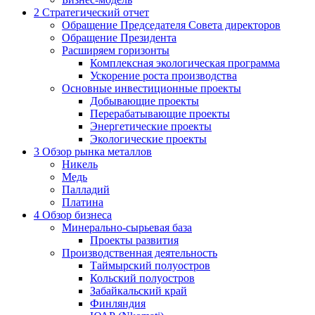
2
Стратегический отчет
Обращение Председателя Совета директоров
Обращение Президента
Расширяем горизонты
Комплексная экологическая программа
Ускорение роста производства
Основные инвестиционные проекты
Добывающие проекты
Перерабатывающие проекты
Энергетические проекты
Экологические проекты
3
Обзор рынка металлов
Никель
Медь
Палладий
Платина
4
Обзор бизнеса
Минерально-сырьевая база
Проекты развития
Производственная деятельность
Таймырский полуостров
Кольский полуостров
Забайкальский край
Финляндия