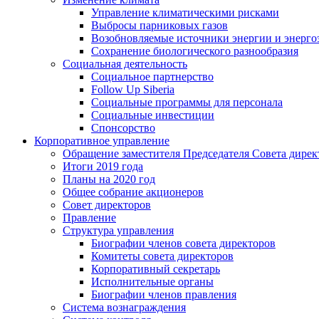
Управление климатическими рисками
Выбросы парниковых газов
Возобновляемые источники энергии и энерго
Сохранение биологического разнообразия
Социальная деятельность
Социальное партнерство
Follow Up Siberia
Социальные программы для персонала
Социальные инвестиции
Спонсорство
Корпоративное управление
Обращение заместителя Председателя Совета дирек
Итоги 2019 года
Планы на 2020 год
Общее собрание акционеров
Совет директоров
Правление
Структура управления
Биографии членов совета директоров
Комитеты совета директоров
Корпоративный секретарь
Исполнительные органы
Биографии членов правления
Система вознаграждения