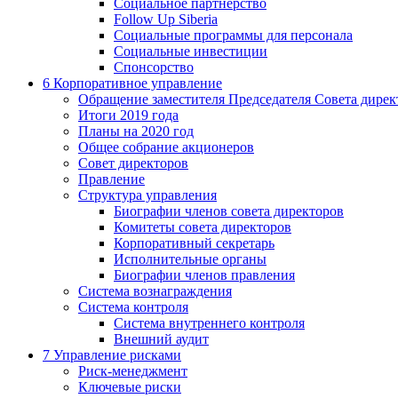
Социальное партнерство
Follow Up Siberia
Социальные программы для персонала
Социальные инвестиции
Спонсорство
6
Корпоративное управление
Обращение заместителя Председателя Совета дирек
Итоги 2019 года
Планы на 2020 год
Общее собрание акционеров
Совет директоров
Правление
Структура управления
Биографии членов совета директоров
Комитеты совета директоров
Корпоративный секретарь
Исполнительные органы
Биографии членов правления
Система вознаграждения
Система контроля
Система внутреннего контроля
Внешний аудит
7
Управление рисками
Риск-менеджмент
Ключевые риски