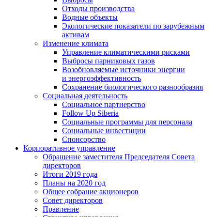
Отходы производства
Водные объекты
Экологические показатели по зарубежным
активам
Изменение климата
Управление климатическими рисками
Выбросы парниковых газов
Возобновляемые источники энергии
и энергоэффективность
Сохранение биологического разнообразия
Социальная деятельность
Социальное партнерство
Follow Up Siberia
Социальные программы для персонала
Социальные инвестиции
Спонсорство
Корпоративное управление
Обращение заместителя Председателя Совета
директоров
Итоги 2019 года
Планы на 2020 год
Общее собрание акционеров
Совет директоров
Правление