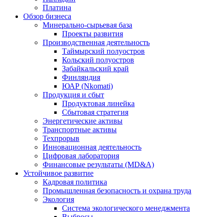
Платина
Обзор бизнеса
Минерально-сырьевая база
Проекты развития
Производственная деятельность
Таймырский полуостров
Кольский полуостров
Забайкальский край
Финляндия
ЮАР (Nkomati)
Продукция и сбыт
Продуктовая линейка
Сбытовая стратегия
Энергетические активы
Транспортные активы
Техпрорыв
Инновационная деятельность
Цифровая лаборатория
Финансовые результаты (MD&A)
Устойчивое развитие
Кадровая политика
Промышленная безопасность и охрана труда
Экология
Система экологического менеджмента
Выбросы