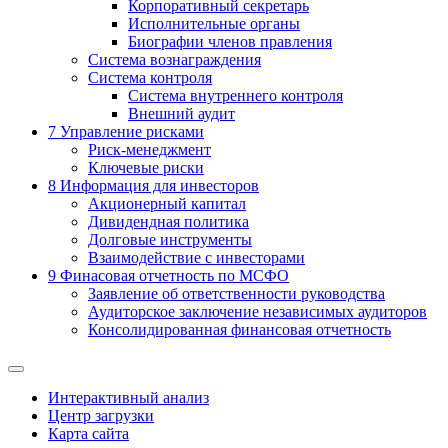
Корпоративный секретарь
Исполнительные органы
Биографии членов правления
Система вознаграждения
Система контроля
Система внутреннего контроля
Внешний аудит
7
Управление рисками
Риск-менеджмент
Ключевые риски
8
Информация для инвесторов
Акционерный капитал
Дивидендная политика
Долговые инструменты
Взаимодействие с инвеcторами
9
Финасовая отчетность по МСФО
Заявление об ответственности руководства
Аудиторское заключение независимых аудиторов
Консолидированная финансовая отчетность
Интерактивный анализ
Центр загрузки
Карта сайта