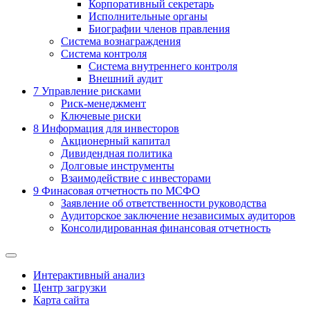
Корпоративный секретарь
Исполнительные органы
Биографии членов правления
Система вознаграждения
Система контроля
Система внутреннего контроля
Внешний аудит
7
Управление рисками
Риск-менеджмент
Ключевые риски
8
Информация для инвесторов
Акционерный капитал
Дивидендная политика
Долговые инструменты
Взаимодействие с инвеcторами
9
Финасовая отчетность по МСФО
Заявление об ответственности руководства
Аудиторское заключение независимых аудиторов
Консолидированная финансовая отчетность
Интерактивный анализ
Центр загрузки
Карта сайта