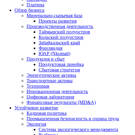
Платина
Обзор бизнеса
Минерально-сырьевая база
Проекты развития
Производственная деятельность
Таймырский полуостров
Кольский полуостров
Забайкальский край
Финляндия
ЮАР (Nkomati)
Продукция и сбыт
Продуктовая линейка
Сбытовая стратегия
Энергетические активы
Транспортные активы
Техпрорыв
Инновационная деятельность
Цифровая лаборатория
Финансовые результаты (MD&A)
Устойчивое развитие
Кадровая политика
Промышленная безопасность и охрана труда
Экология
Система экологического менеджмента
Выбросы