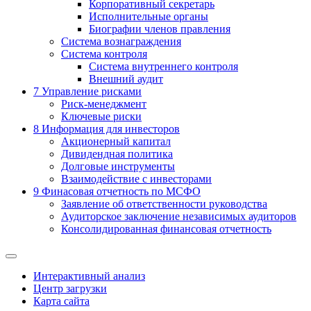
Корпоративный секретарь
Исполнительные органы
Биографии членов правления
Система вознаграждения
Система контроля
Система внутреннего контроля
Внешний аудит
7
Управление рисками
Риск-менеджмент
Ключевые риски
8
Информация для инвесторов
Акционерный капитал
Дивидендная политика
Долговые инструменты
Взаимодействие с инвеcторами
9
Финасовая отчетность по МСФО
Заявление об ответственности руководства
Аудиторское заключение независимых аудиторов
Консолидированная финансовая отчетность
Интерактивный анализ
Центр загрузки
Карта сайта