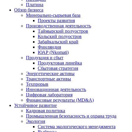
Платина
Обзор бизнеса
Минерально-сырьевая база
Проекты развития
Производственная деятельность
Таймырский полуостров
Кольский полуостров
Забайкальский край
Финляндия
ЮАР (Nkomati)
Продукция и сбыт
Продуктовая линейка
Сбытовая стратегия
Энергетические активы
Транспортные активы
Техпрорыв
Инновационная деятельность
Цифровая лаборатория
Финансовые результаты (MD&A)
Устойчивое развитие
Кадровая политика
Промышленная безопасность и охрана труда
Экология
Система экологического менеджмента
Выбросы