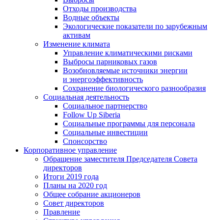
Отходы производства
Водные объекты
Экологические показатели по зарубежным
активам
Изменение климата
Управление климатическими рисками
Выбросы парниковых газов
Возобновляемые источники энергии
и энергоэффективность
Сохранение биологического разнообразия
Социальная деятельность
Социальное партнерство
Follow Up Siberia
Социальные программы для персонала
Социальные инвестиции
Спонсорство
Корпоративное управление
Обращение заместителя Председателя Совета
директоров
Итоги 2019 года
Планы на 2020 год
Общее собрание акционеров
Совет директоров
Правление