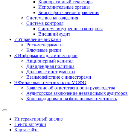
Корпоративный секретарь
Исполнительные органы
Биографии членов правления
Система вознаграждения
Система контроля
Система внутреннего контроля
Внешний аудит
7
Управление рисками
Риск-менеджмент
Ключевые риски
8
Информация для инвесторов
Акционерный капитал
Дивидендная политика
Долговые инструменты
Взаимодействие с инвеcторами
9
Финасовая отчетность по МСФО
Заявление об ответственности руководства
Аудиторское заключение независимых аудиторов
Консолидированная финансовая отчетность
Интерактивный анализ
Центр загрузки
Карта сайта