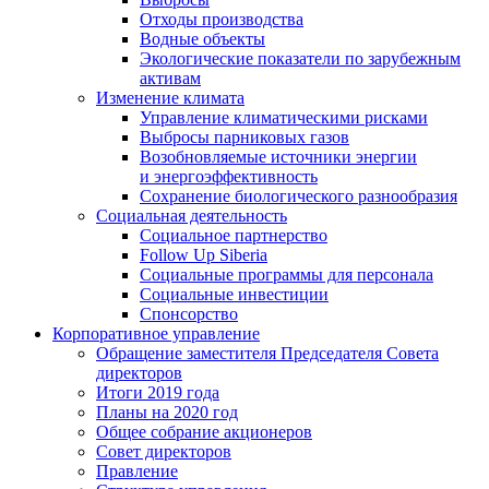
Отходы производства
Водные объекты
Экологические показатели по зарубежным
активам
Изменение климата
Управление климатическими рисками
Выбросы парниковых газов
Возобновляемые источники энергии
и энергоэффективность
Сохранение биологического разнообразия
Социальная деятельность
Социальное партнерство
Follow Up Siberia
Социальные программы для персонала
Социальные инвестиции
Спонсорство
Корпоративное управление
Обращение заместителя Председателя Совета
директоров
Итоги 2019 года
Планы на 2020 год
Общее собрание акционеров
Совет директоров
Правление