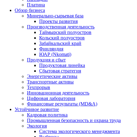
Платина
Обзор бизнеса
Минерально-сырьевая база
Проекты развития
Производственная деятельность
Таймырский полуостров
Кольский полуостров
Забайкальский край
Финляндия
ЮАР (Nkomati)
Продукция и сбыт
Продуктовая линейка
Сбытовая стратегия
Энергетические активы
Транспортные активы
Техпрорыв
Инновационная деятельность
Цифровая лаборатория
Финансовые результаты (MD&A)
Устойчивое развитие
Кадровая политика
Промышленная безопасность и охрана труда
Экология
Система экологического менеджмента
Выбросы