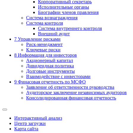
Корпоративный секретарь
Исполнительные органы
Биографии членов правления
Система вознаграждения
Система контроля
Система внутреннего контроля
Внешний аудит
7
Управление рисками
Риск-менеджмент
Ключевые риски
8
Информация для инвесторов
Акционерный капитал
Дивидендная политика
Долговые инструменты
Взаимодействие с инвеcторами
9
Финасовая отчетность по МСФО
Заявление об ответственности руководства
Аудиторское заключение независимых аудиторов
Консолидированная финансовая отчетность
Интерактивный анализ
Центр загрузки
Карта сайта