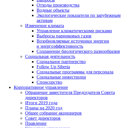
Отходы производства
Водные объекты
Экологические показатели по зарубежным
активам
Изменение климата
Управление климатическими рисками
Выбросы парниковых газов
Возобновляемые источники энергии
и энергоэффективность
Сохранение биологического разнообразия
Социальная деятельность
Социальное партнерство
Follow Up Siberia
Социальные программы для персонала
Социальные инвестиции
Спонсорство
Корпоративное управление
Обращение заместителя Председателя Совета
директоров
Итоги 2019 года
Планы на 2020 год
Общее собрание акционеров
Совет директоров
Правление