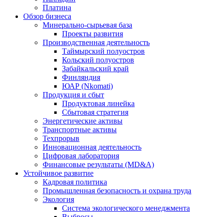
Платина
Обзор бизнеса
Минерально-сырьевая база
Проекты развития
Производственная деятельность
Таймырский полуостров
Кольский полуостров
Забайкальский край
Финляндия
ЮАР (Nkomati)
Продукция и сбыт
Продуктовая линейка
Сбытовая стратегия
Энергетические активы
Транспортные активы
Техпрорыв
Инновационная деятельность
Цифровая лаборатория
Финансовые результаты (MD&A)
Устойчивое развитие
Кадровая политика
Промышленная безопасность и охрана труда
Экология
Система экологического менеджмента
Выбросы