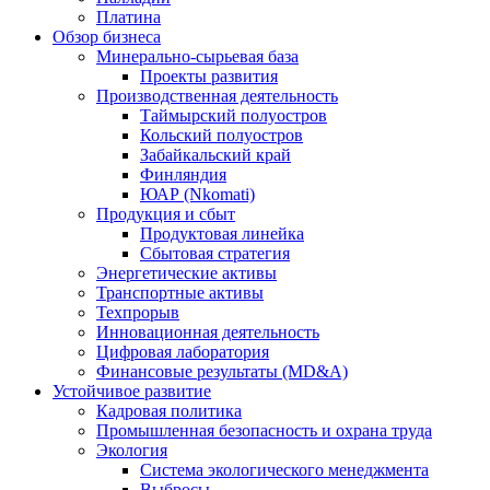
Платина
Обзор бизнеса
Минерально-сырьевая база
Проекты развития
Производственная деятельность
Таймырский полуостров
Кольский полуостров
Забайкальский край
Финляндия
ЮАР (Nkomati)
Продукция и сбыт
Продуктовая линейка
Сбытовая стратегия
Энергетические активы
Транспортные активы
Техпрорыв
Инновационная деятельность
Цифровая лаборатория
Финансовые результаты (MD&A)
Устойчивое развитие
Кадровая политика
Промышленная безопасность и охрана труда
Экология
Система экологического менеджмента
Выбросы