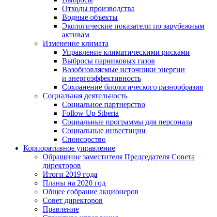
Отходы производства
Водные объекты
Экологические показатели по зарубежным
активам
Изменение климата
Управление климатическими рисками
Выбросы парниковых газов
Возобновляемые источники энергии
и энергоэффективность
Сохранение биологического разнообразия
Социальная деятельность
Социальное партнерство
Follow Up Siberia
Социальные программы для персонала
Социальные инвестиции
Спонсорство
Корпоративное управление
Обращение заместителя Председателя Совета
директоров
Итоги 2019 года
Планы на 2020 год
Общее собрание акционеров
Совет директоров
Правление