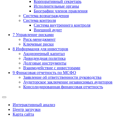
Корпоративный секретарь
Исполнительные органы
Биографии членов правления
Система вознаграждения
Система контроля
Система внутреннего контроля
Внешний аудит
7
Управление рисками
Риск-менеджмент
Ключевые риски
8
Информация для инвесторов
Акционерный капитал
Дивидендная политика
Долговые инструменты
Взаимодействие с инвеcторами
9
Финасовая отчетность по МСФО
Заявление об ответственности руководства
Аудиторское заключение независимых аудиторов
Консолидированная финансовая отчетность
Интерактивный анализ
Центр загрузки
Карта сайта