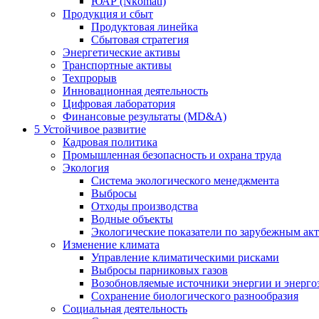
ЮАР (Nkomati)
Продукция и сбыт
Продуктовая линейка
Сбытовая стратегия
Энергетические активы
Транспортные активы
Техпрорыв
Инновационная деятельность
Цифровая лаборатория
Финансовые результаты (MD&A)
5
Устойчивое развитие
Кадровая политика
Промышленная безопасность и охрана труда
Экология
Система экологического менеджмента
Выбросы
Отходы производства
Водные объекты
Экологические показатели по зарубежным ак
Изменение климата
Управление климатическими рисками
Выбросы парниковых газов
Возобновляемые источники энергии и энерго
Сохранение биологического разнообразия
Социальная деятельность