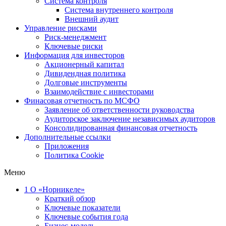
Система контроля
Система внутреннего контроля
Внешний аудит
Управление рисками
Риск-менеджмент
Ключевые риски
Информация для инвесторов
Акционерный капитал
Дивидендная политика
Долговые инструменты
Взаимодействие с инвеcторами
Финасовая отчетность по МСФО
Заявление об ответственности руководства
Аудиторское заключение независимых аудиторов
Консолидированная финансовая отчетность
Дополнительные ссылки
Приложения
Политика Cookie
Меню
1
О «Норникеле»
Краткий обзор
Ключевые показатели
Ключевые события года
Бизнес-модель