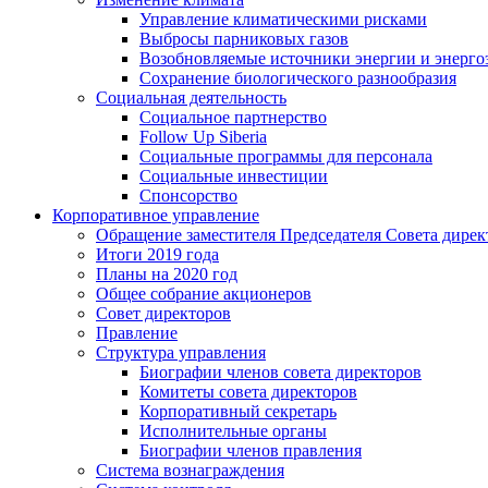
Управление климатическими рисками
Выбросы парниковых газов
Возобновляемые источники энергии и энерго
Сохранение биологического разнообразия
Социальная деятельность
Социальное партнерство
Follow Up Siberia
Социальные программы для персонала
Социальные инвестиции
Спонсорство
Корпоративное управление
Обращение заместителя Председателя Совета дирек
Итоги 2019 года
Планы на 2020 год
Общее собрание акционеров
Совет директоров
Правление
Структура управления
Биографии членов совета директоров
Комитеты совета директоров
Корпоративный секретарь
Исполнительные органы
Биографии членов правления
Система вознаграждения