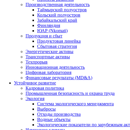
Производственная деятельность
Таймырский полуостров
Кольский полуостров
Забайкальский край
Финляндия
ЮАР (Nkomati)
Продукция и сбыт
Продуктовая линейка
Сбытовая стратегия
Энергетические активы
Транспортные активы
Техпрорыв
Инновационная деятельность
Цифровая лаборатория
Финансовые результаты (MD&A)
Устойчивое развитие
Кадровая политика
Промышленная безопасность и охрана труда
Экология
Система экологического менеджмента
Выбросы
Отходы производства
Водные объекты
Экологические показатели по зарубежным ак
Изменение климата