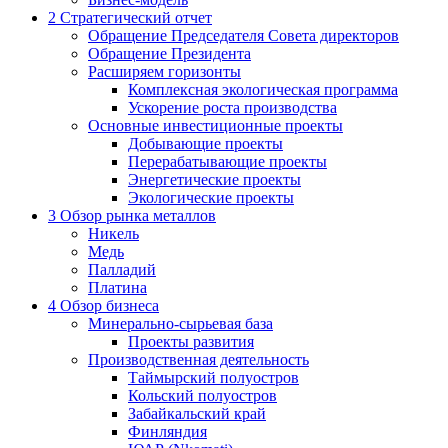
2
Стратегический отчет
Обращение Председателя Совета директоров
Обращение Президента
Расширяем горизонты
Комплексная экологическая программа
Ускорение роста производства
Основные инвестиционные проекты
Добывающие проекты
Перерабатывающие проекты
Энергетические проекты
Экологические проекты
3
Обзор рынка металлов
Никель
Медь
Палладий
Платина
4
Обзор бизнеса
Минерально-сырьевая база
Проекты развития
Производственная деятельность
Таймырский полуостров
Кольский полуостров
Забайкальский край
Финляндия