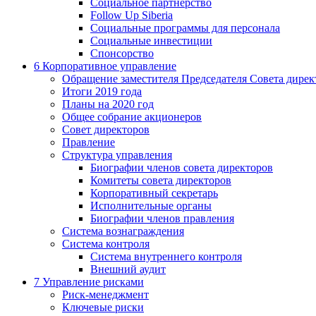
Социальное партнерство
Follow Up Siberia
Социальные программы для персонала
Социальные инвестиции
Спонсорство
6
Корпоративное управление
Обращение заместителя Председателя Совета дирек
Итоги 2019 года
Планы на 2020 год
Общее собрание акционеров
Совет директоров
Правление
Структура управления
Биографии членов совета директоров
Комитеты совета директоров
Корпоративный секретарь
Исполнительные органы
Биографии членов правления
Система вознаграждения
Система контроля
Система внутреннего контроля
Внешний аудит
7
Управление рисками
Риск-менеджмент
Ключевые риски