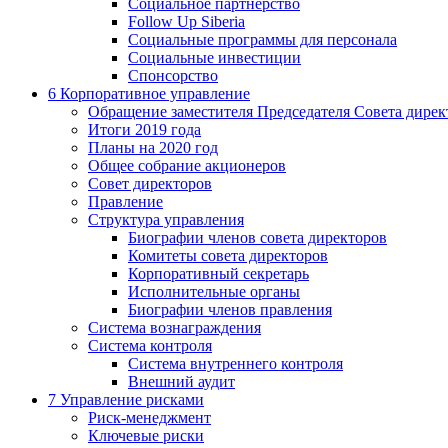
Социальное партнерство
Follow Up Siberia
Социальные программы для персонала
Социальные инвестиции
Спонсорство
6
Корпоративное управление
Обращение заместителя Председателя Совета дирек
Итоги 2019 года
Планы на 2020 год
Общее собрание акционеров
Совет директоров
Правление
Структура управления
Биографии членов совета директоров
Комитеты совета директоров
Корпоративный секретарь
Исполнительные органы
Биографии членов правления
Система вознаграждения
Система контроля
Система внутреннего контроля
Внешний аудит
7
Управление рисками
Риск-менеджмент
Ключевые риски