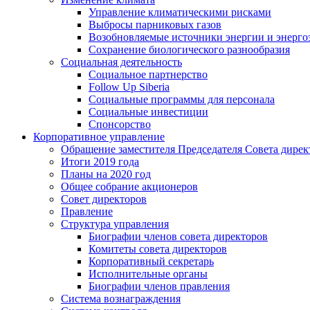
Управление климатическими рисками
Выбросы парниковых газов
Возобновляемые источники энергии и энерго
Сохранение биологического разнообразия
Социальная деятельность
Социальное партнерство
Follow Up Siberia
Социальные программы для персонала
Социальные инвестиции
Спонсорство
Корпоративное управление
Обращение заместителя Председателя Совета дирек
Итоги 2019 года
Планы на 2020 год
Общее собрание акционеров
Совет директоров
Правление
Структура управления
Биографии членов совета директоров
Комитеты совета директоров
Корпоративный секретарь
Исполнительные органы
Биографии членов правления
Система вознаграждения