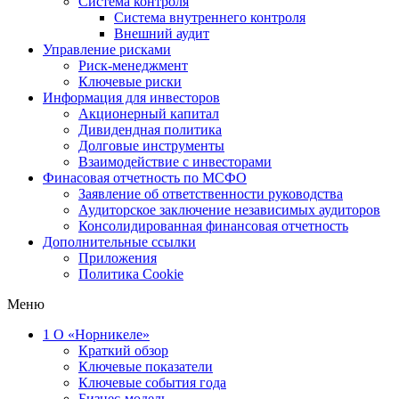
Система контроля
Система внутреннего контроля
Внешний аудит
Управление рисками
Риск-менеджмент
Ключевые риски
Информация для инвесторов
Акционерный капитал
Дивидендная политика
Долговые инструменты
Взаимодействие с инвеcторами
Финасовая отчетность по МСФО
Заявление об ответственности руководства
Аудиторское заключение независимых аудиторов
Консолидированная финансовая отчетность
Дополнительные ссылки
Приложения
Политика Cookie
Меню
1
О «Норникеле»
Краткий обзор
Ключевые показатели
Ключевые события года
Бизнес-модель