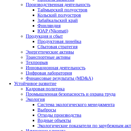
Производственная деятельность
Таймырский полуостров
Кольский полуостров
Забайкальский край
Финляндия
ЮАР (Nkomati)
Продукция и сбыт
Продуктовая линейка
Сбытовая стратегия
Энергетические активы
Транспортные активы
Техпрорыв
Инновационная деятельность
Цифровая лаборатория
Финансовые результаты (MD&A)
Устойчивое развитие
Кадровая политика
Промышленная безопасность и охрана труда
Экология
Система экологического менеджмента
Выбросы
Отходы производства
Водные объекты
Экологические показатели по зарубежным ак
Изменение климата