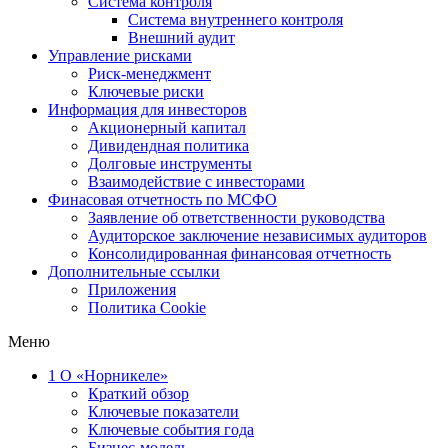
Система контроля
Система внутреннего контроля
Внешний аудит
Управление рисками
Риск-менеджмент
Ключевые риски
Информация для инвесторов
Акционерный капитал
Дивидендная политика
Долговые инструменты
Взаимодействие с инвеcторами
Финасовая отчетность по МСФО
Заявление об ответственности руководства
Аудиторское заключение независимых аудиторов
Консолидированная финансовая отчетность
Дополнительные ссылки
Приложения
Политика Cookie
Меню
1
О «Норникеле»
Краткий обзор
Ключевые показатели
Ключевые события года
Бизнес-модель