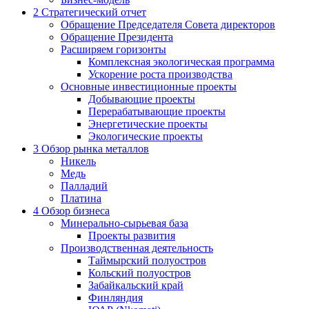
2
Стратегический отчет
Обращение Председателя Совета директоров
Обращение Президента
Расширяем горизонты
Комплексная экологическая программа
Ускорение роста производства
Основные инвестиционные проекты
Добывающие проекты
Перерабатывающие проекты
Энергетические проекты
Экологические проекты
3
Обзор рынка металлов
Никель
Медь
Палладий
Платина
4
Обзор бизнеса
Минерально-сырьевая база
Проекты развития
Производственная деятельность
Таймырский полуостров
Кольский полуостров
Забайкальский край
Финляндия