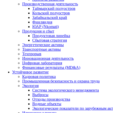
Производственная деятельность
Таймырский полуостров
Кольский полуостров
Забайкальский край
Финляндия
ЮАР (Nkomati)
Продукция и сбыт
Продуктовая линейка
Сбытовая стратегия
Энергетические активы
Транспортные активы
Техпрорыв
Инновационная деятельность
Цифровая лаборатория
Финансовые результаты (MD&A)
Устойчивое развитие
Кадровая политика
Промышленная безопасность и охрана труда
Экология
Система экологического менеджмента
Выбросы
Отходы производства
Водные объекты
Экологические показатели по зарубежным ак
Изменение климата