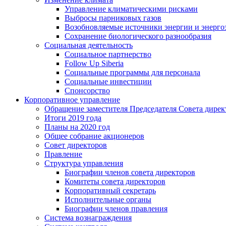
Управление климатическими рисками
Выбросы парниковых газов
Возобновляемые источники энергии и энерго
Сохранение биологического разнообразия
Социальная деятельность
Социальное партнерство
Follow Up Siberia
Социальные программы для персонала
Социальные инвестиции
Спонсорство
Корпоративное управление
Обращение заместителя Председателя Совета дирек
Итоги 2019 года
Планы на 2020 год
Общее собрание акционеров
Совет директоров
Правление
Структура управления
Биографии членов совета директоров
Комитеты совета директоров
Корпоративный секретарь
Исполнительные органы
Биографии членов правления
Система вознаграждения