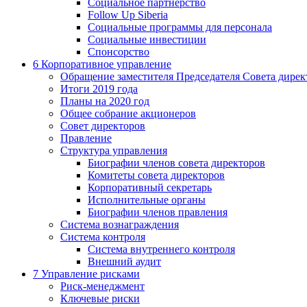
Социальное партнерство
Follow Up Siberia
Социальные программы для персонала
Социальные инвестиции
Спонсорство
6
Корпоративное управление
Обращение заместителя Председателя Совета дирек
Итоги 2019 года
Планы на 2020 год
Общее собрание акционеров
Совет директоров
Правление
Структура управления
Биографии членов совета директоров
Комитеты совета директоров
Корпоративный секретарь
Исполнительные органы
Биографии членов правления
Система вознаграждения
Система контроля
Система внутреннего контроля
Внешний аудит
7
Управление рисками
Риск-менеджмент
Ключевые риски