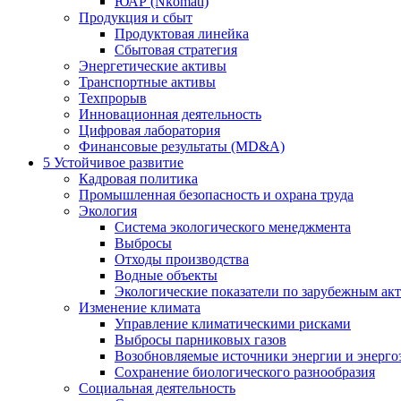
ЮАР (Nkomati)
Продукция и сбыт
Продуктовая линейка
Сбытовая стратегия
Энергетические активы
Транспортные активы
Техпрорыв
Инновационная деятельность
Цифровая лаборатория
Финансовые результаты (MD&A)
5
Устойчивое развитие
Кадровая политика
Промышленная безопасность и охрана труда
Экология
Система экологического менеджмента
Выбросы
Отходы производства
Водные объекты
Экологические показатели по зарубежным ак
Изменение климата
Управление климатическими рисками
Выбросы парниковых газов
Возобновляемые источники энергии и энерго
Сохранение биологического разнообразия
Социальная деятельность