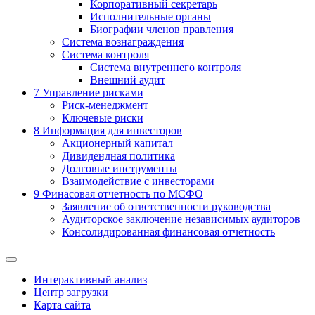
Корпоративный секретарь
Исполнительные органы
Биографии членов правления
Система вознаграждения
Система контроля
Система внутреннего контроля
Внешний аудит
7
Управление рисками
Риск-менеджмент
Ключевые риски
8
Информация для инвесторов
Акционерный капитал
Дивидендная политика
Долговые инструменты
Взаимодействие с инвеcторами
9
Финасовая отчетность по МСФО
Заявление об ответственности руководства
Аудиторское заключение независимых аудиторов
Консолидированная финансовая отчетность
Интерактивный анализ
Центр загрузки
Карта сайта