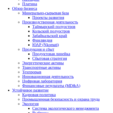
Платина
Обзор бизнеса
Минерально-сырьевая база
Проекты развития
Производственная деятельность
Таймырский полуостров
Кольский полуостров
Забайкальский край
Финляндия
ЮАР (Nkomati)
Продукция и сбыт
Продуктовая линейка
Сбытовая стратегия
Энергетические активы
Транспортные активы
Техпрорыв
Инновационная деятельность
Цифровая лаборатория
Финансовые результаты (MD&A)
Устойчивое развитие
Кадровая политика
Промышленная безопасность и охрана труда
Экология
Система экологического менеджмента
Выбросы