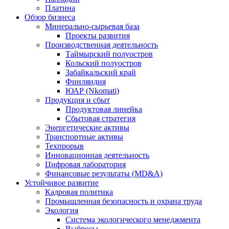
Платина
Обзор бизнеса
Минерально-сырьевая база
Проекты развития
Производственная деятельность
Таймырский полуостров
Кольский полуостров
Забайкальский край
Финляндия
ЮАР (Nkomati)
Продукция и сбыт
Продуктовая линейка
Сбытовая стратегия
Энергетические активы
Транспортные активы
Техпрорыв
Инновационная деятельность
Цифровая лаборатория
Финансовые результаты (MD&A)
Устойчивое развитие
Кадровая политика
Промышленная безопасность и охрана труда
Экология
Система экологического менеджмента
Выбросы