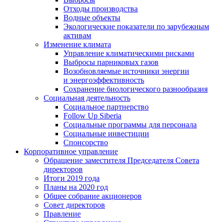
Отходы производства
Водные объекты
Экологические показатели по зарубежным
активам
Изменение климата
Управление климатическими рисками
Выбросы парниковых газов
Возобновляемые источники энергии
и энергоэффективность
Сохранение биологического разнообразия
Социальная деятельность
Социальное партнерство
Follow Up Siberia
Социальные программы для персонала
Социальные инвестиции
Спонсорство
Корпоративное управление
Обращение заместителя Председателя Совета
директоров
Итоги 2019 года
Планы на 2020 год
Общее собрание акционеров
Совет директоров
Правление