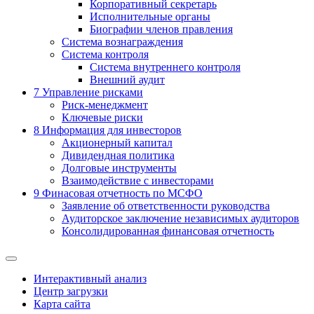
Корпоративный секретарь
Исполнительные органы
Биографии членов правления
Система вознаграждения
Система контроля
Система внутреннего контроля
Внешний аудит
7
Управление рисками
Риск-менеджмент
Ключевые риски
8
Информация для инвесторов
Акционерный капитал
Дивидендная политика
Долговые инструменты
Взаимодействие с инвеcторами
9
Финасовая отчетность по МСФО
Заявление об ответственности руководства
Аудиторское заключение независимых аудиторов
Консолидированная финансовая отчетность
Интерактивный анализ
Центр загрузки
Карта сайта