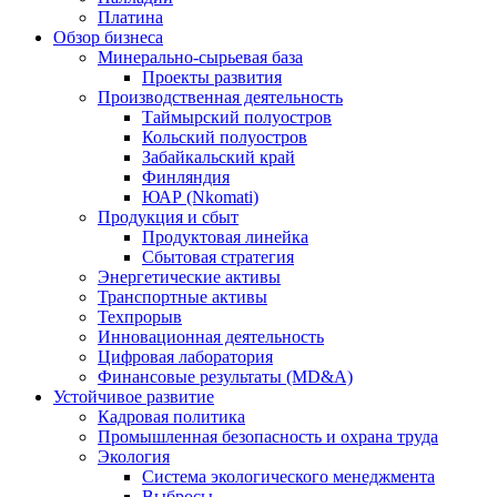
Платина
Обзор бизнеса
Минерально-сырьевая база
Проекты развития
Производственная деятельность
Таймырский полуостров
Кольский полуостров
Забайкальский край
Финляндия
ЮАР (Nkomati)
Продукция и сбыт
Продуктовая линейка
Сбытовая стратегия
Энергетические активы
Транспортные активы
Техпрорыв
Инновационная деятельность
Цифровая лаборатория
Финансовые результаты (MD&A)
Устойчивое развитие
Кадровая политика
Промышленная безопасность и охрана труда
Экология
Система экологического менеджмента
Выбросы