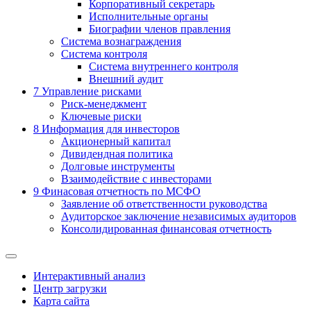
Корпоративный секретарь
Исполнительные органы
Биографии членов правления
Система вознаграждения
Система контроля
Система внутреннего контроля
Внешний аудит
7
Управление рисками
Риск-менеджмент
Ключевые риски
8
Информация для инвесторов
Акционерный капитал
Дивидендная политика
Долговые инструменты
Взаимодействие с инвеcторами
9
Финасовая отчетность по МСФО
Заявление об ответственности руководства
Аудиторское заключение независимых аудиторов
Консолидированная финансовая отчетность
Интерактивный анализ
Центр загрузки
Карта сайта