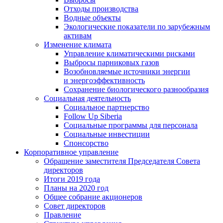
Отходы производства
Водные объекты
Экологические показатели по зарубежным
активам
Изменение климата
Управление климатическими рисками
Выбросы парниковых газов
Возобновляемые источники энергии
и энергоэффективность
Сохранение биологического разнообразия
Социальная деятельность
Социальное партнерство
Follow Up Siberia
Социальные программы для персонала
Социальные инвестиции
Спонсорство
Корпоративное управление
Обращение заместителя Председателя Совета
директоров
Итоги 2019 года
Планы на 2020 год
Общее собрание акционеров
Совет директоров
Правление