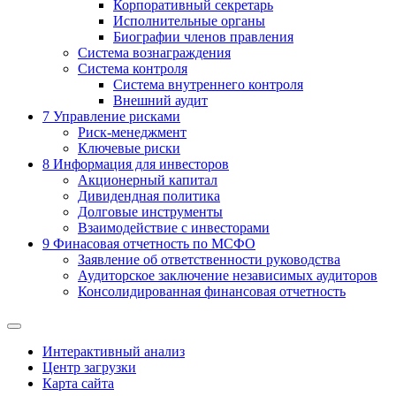
Корпоративный секретарь
Исполнительные органы
Биографии членов правления
Система вознаграждения
Система контроля
Система внутреннего контроля
Внешний аудит
7
Управление рисками
Риск-менеджмент
Ключевые риски
8
Информация для инвесторов
Акционерный капитал
Дивидендная политика
Долговые инструменты
Взаимодействие с инвеcторами
9
Финасовая отчетность по МСФО
Заявление об ответственности руководства
Аудиторское заключение независимых аудиторов
Консолидированная финансовая отчетность
Интерактивный анализ
Центр загрузки
Карта сайта