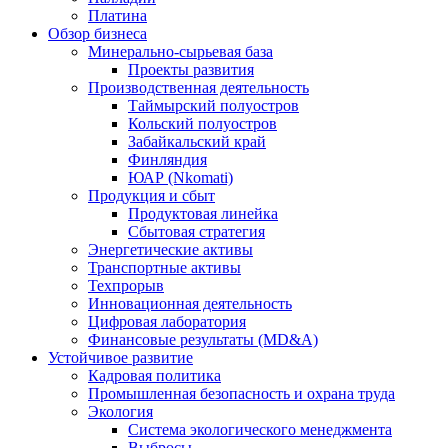
Платина
Обзор бизнеса
Минерально-сырьевая база
Проекты развития
Производственная деятельность
Таймырский полуостров
Кольский полуостров
Забайкальский край
Финляндия
ЮАР (Nkomati)
Продукция и сбыт
Продуктовая линейка
Сбытовая стратегия
Энергетические активы
Транспортные активы
Техпрорыв
Инновационная деятельность
Цифровая лаборатория
Финансовые результаты (MD&A)
Устойчивое развитие
Кадровая политика
Промышленная безопасность и охрана труда
Экология
Система экологического менеджмента
Выбросы