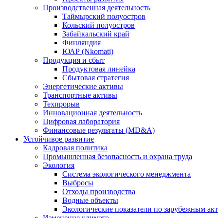
Производственная деятельность
Таймырский полуостров
Кольский полуостров
Забайкальский край
Финляндия
ЮАР (Nkomati)
Продукция и сбыт
Продуктовая линейка
Сбытовая стратегия
Энергетические активы
Транспортные активы
Техпрорыв
Инновационная деятельность
Цифровая лаборатория
Финансовые результаты (MD&A)
Устойчивое развитие
Кадровая политика
Промышленная безопасность и охрана труда
Экология
Система экологического менеджмента
Выбросы
Отходы производства
Водные объекты
Экологические показатели по зарубежным ак
Изменение климата