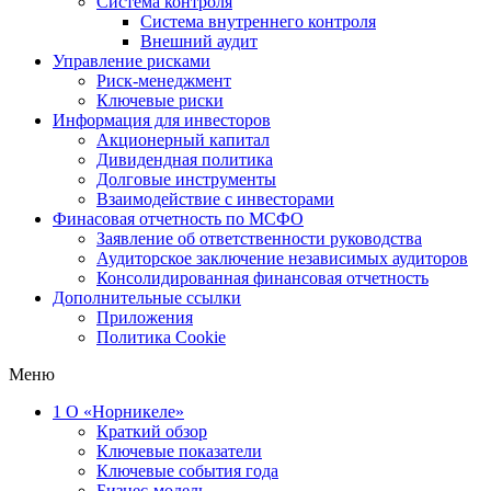
Система контроля
Система внутреннего контроля
Внешний аудит
Управление рисками
Риск-менеджмент
Ключевые риски
Информация для инвесторов
Акционерный капитал
Дивидендная политика
Долговые инструменты
Взаимодействие с инвеcторами
Финасовая отчетность по МСФО
Заявление об ответственности руководства
Аудиторское заключение независимых аудиторов
Консолидированная финансовая отчетность
Дополнительные ссылки
Приложения
Политика Cookie
Меню
1
О «Норникеле»
Краткий обзор
Ключевые показатели
Ключевые события года
Бизнес-модель