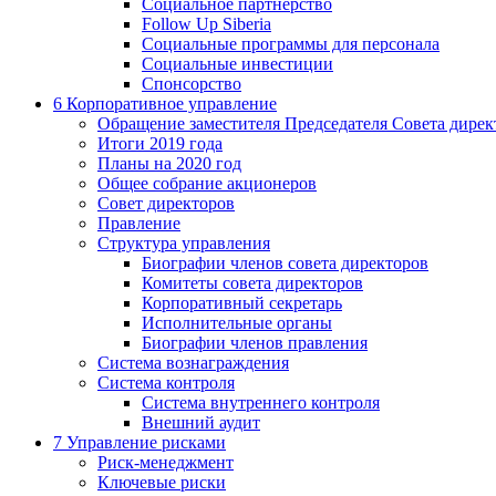
Социальное партнерство
Follow Up Siberia
Социальные программы для персонала
Социальные инвестиции
Спонсорство
6
Корпоративное управление
Обращение заместителя Председателя Совета дирек
Итоги 2019 года
Планы на 2020 год
Общее собрание акционеров
Совет директоров
Правление
Структура управления
Биографии членов совета директоров
Комитеты совета директоров
Корпоративный секретарь
Исполнительные органы
Биографии членов правления
Система вознаграждения
Система контроля
Система внутреннего контроля
Внешний аудит
7
Управление рисками
Риск-менеджмент
Ключевые риски