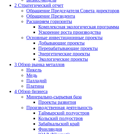
2
Стратегический отчет
Обращение Председателя Совета директоров
Обращение Президента
Расширяем горизонты
Комплексная экологическая программа
Ускорение роста производства
Основные инвестиционные проекты
Добывающие проекты
Перерабатывающие проекты
Энергетические проекты
Экологические проекты
3
Обзор рынка металлов
Никель
Медь
Палладий
Платина
4
Обзор бизнеса
Минерально-сырьевая база
Проекты развития
Производственная деятельность
Таймырский полуостров
Кольский полуостров
Забайкальский край
Финляндия