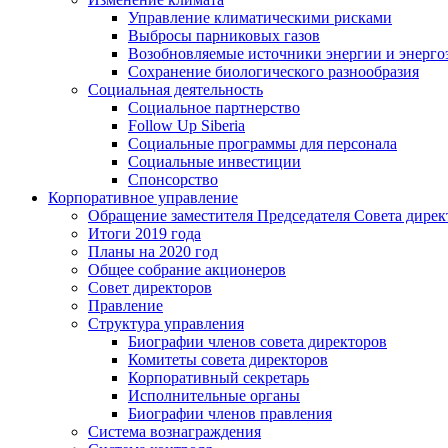
Управление климатическими рисками
Выбросы парниковых газов
Возобновляемые источники энергии и энерго
Сохранение биологического разнообразия
Социальная деятельность
Социальное партнерство
Follow Up Siberia
Социальные программы для персонала
Социальные инвестиции
Спонсорство
Корпоративное управление
Обращение заместителя Председателя Совета дирек
Итоги 2019 года
Планы на 2020 год
Общее собрание акционеров
Совет директоров
Правление
Структура управления
Биографии членов совета директоров
Комитеты совета директоров
Корпоративный секретарь
Исполнительные органы
Биографии членов правления
Система вознаграждения