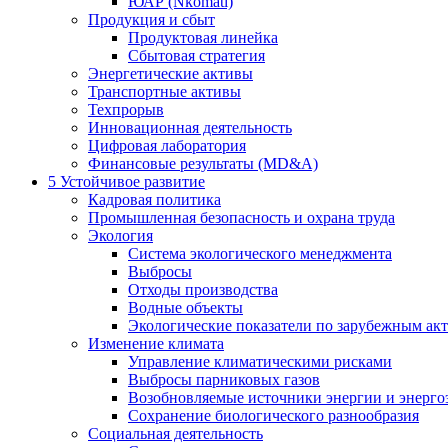
ЮАР (Nkomati)
Продукция и сбыт
Продуктовая линейка
Сбытовая стратегия
Энергетические активы
Транспортные активы
Техпрорыв
Инновационная деятельность
Цифровая лаборатория
Финансовые результаты (MD&A)
5
Устойчивое развитие
Кадровая политика
Промышленная безопасность и охрана труда
Экология
Система экологического менеджмента
Выбросы
Отходы производства
Водные объекты
Экологические показатели по зарубежным ак
Изменение климата
Управление климатическими рисками
Выбросы парниковых газов
Возобновляемые источники энергии и энерго
Сохранение биологического разнообразия
Социальная деятельность