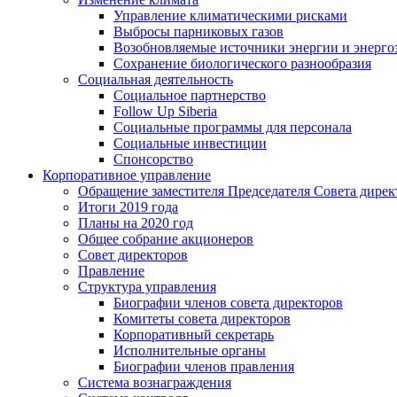
Управление климатическими рисками
Выбросы парниковых газов
Возобновляемые источники энергии и энерго
Сохранение биологического разнообразия
Социальная деятельность
Социальное партнерство
Follow Up Siberia
Социальные программы для персонала
Социальные инвестиции
Спонсорство
Корпоративное управление
Обращение заместителя Председателя Совета дирек
Итоги 2019 года
Планы на 2020 год
Общее собрание акционеров
Совет директоров
Правление
Структура управления
Биографии членов совета директоров
Комитеты совета директоров
Корпоративный секретарь
Исполнительные органы
Биографии членов правления
Система вознаграждения