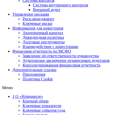
Система контроля
Система внутреннего контроля
Внешний аудит
Управление рисками
Риск-менеджмент
Ключевые риски
Информация для инвесторов
Акционерный капитал
Дивидендная политика
Долговые инструменты
Взаимодействие с инвеcторами
Финасовая отчетность по МСФО
Заявление об ответственности руководства
Аудиторское заключение независимых аудиторов
Консолидированная финансовая отчетность
Дополнительные ссылки
Приложения
Политика Cookie
Меню
1
О «Норникеле»
Краткий обзор
Ключевые показатели
Ключевые события года
Бизнес-модель