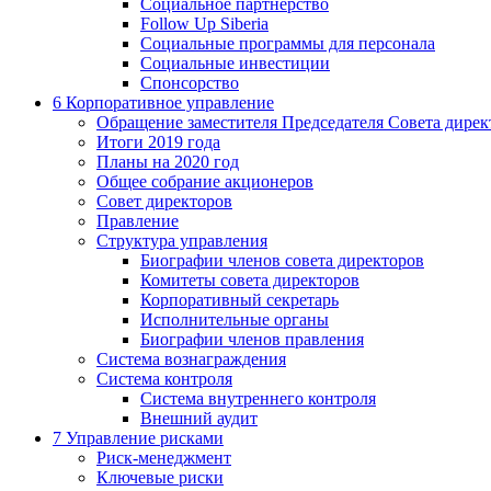
Социальное партнерство
Follow Up Siberia
Социальные программы для персонала
Социальные инвестиции
Спонсорство
6
Корпоративное управление
Обращение заместителя Председателя Совета дирек
Итоги 2019 года
Планы на 2020 год
Общее собрание акционеров
Совет директоров
Правление
Структура управления
Биографии членов совета директоров
Комитеты совета директоров
Корпоративный секретарь
Исполнительные органы
Биографии членов правления
Система вознаграждения
Система контроля
Система внутреннего контроля
Внешний аудит
7
Управление рисками
Риск-менеджмент
Ключевые риски