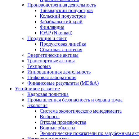
Производственная деятельность
Таймырский полуостров
Кольский полуостров
Забайкальский край
Финляндия
ЮАР (Nkomati)
Продукция и сбыт
Продуктовая линейка
Сбытовая стратегия
Энергетические активы
Транспортные активы
Техпрорыв
Инновационная деятельность
Цифровая лаборатория
Финансовые результаты (MD&A)
Устойчивое развитие
Кадровая политика
Промышленная безопасность и охрана труда
Экология
Система экологического менеджмента
Выбросы
Отходы производства
Водные объекты
Экологические показатели по зарубежным ак
Изменение климата