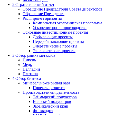
2
Стратегический отчет
Обращение Председателя Совета директоров
Обращение Президента
Расширяем горизонты
Комплексная экологическая программа
Ускорение роста производства
Основные инвестиционные проекты
Добывающие проекты
Перерабатывающие проекты
Энергетические проекты
Экологические проекты
3
Обзор рынка металлов
Никель
Медь
Палладий
Платина
4
Обзор бизнеса
Минерально-сырьевая база
Проекты развития
Производственная деятельность
Таймырский полуостров
Кольский полуостров
Забайкальский край
Финляндия