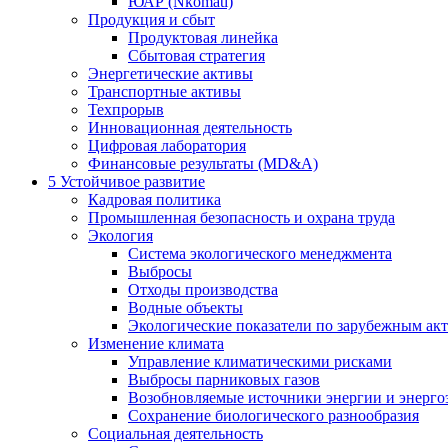
ЮАР (Nkomati)
Продукция и сбыт
Продуктовая линейка
Сбытовая стратегия
Энергетические активы
Транспортные активы
Техпрорыв
Инновационная деятельность
Цифровая лаборатория
Финансовые результаты (MD&A)
5
Устойчивое развитие
Кадровая политика
Промышленная безопасность и охрана труда
Экология
Система экологического менеджмента
Выбросы
Отходы производства
Водные объекты
Экологические показатели по зарубежным ак
Изменение климата
Управление климатическими рисками
Выбросы парниковых газов
Возобновляемые источники энергии и энерго
Сохранение биологического разнообразия
Социальная деятельность