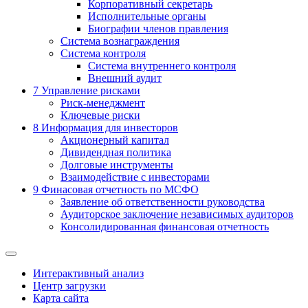
Корпоративный секретарь
Исполнительные органы
Биографии членов правления
Система вознаграждения
Система контроля
Система внутреннего контроля
Внешний аудит
7
Управление рисками
Риск-менеджмент
Ключевые риски
8
Информация для инвесторов
Акционерный капитал
Дивидендная политика
Долговые инструменты
Взаимодействие с инвеcторами
9
Финасовая отчетность по МСФО
Заявление об ответственности руководства
Аудиторское заключение независимых аудиторов
Консолидированная финансовая отчетность
Интерактивный анализ
Центр загрузки
Карта сайта