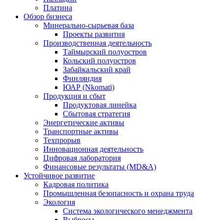
Платина
Обзор бизнеса
Минерально-сырьевая база
Проекты развития
Производственная деятельность
Таймырский полуостров
Кольский полуостров
Забайкальский край
Финляндия
ЮАР (Nkomati)
Продукция и сбыт
Продуктовая линейка
Сбытовая стратегия
Энергетические активы
Транспортные активы
Техпрорыв
Инновационная деятельность
Цифровая лаборатория
Финансовые результаты (MD&A)
Устойчивое развитие
Кадровая политика
Промышленная безопасность и охрана труда
Экология
Система экологического менеджмента
Выбросы