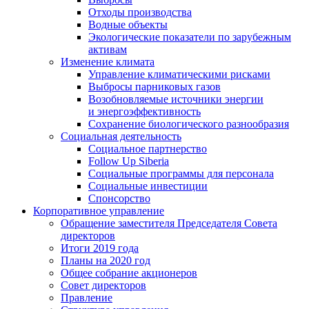
Отходы производства
Водные объекты
Экологические показатели по зарубежным
активам
Изменение климата
Управление климатическими рисками
Выбросы парниковых газов
Возобновляемые источники энергии
и энергоэффективность
Сохранение биологического разнообразия
Социальная деятельность
Социальное партнерство
Follow Up Siberia
Социальные программы для персонала
Социальные инвестиции
Спонсорство
Корпоративное управление
Обращение заместителя Председателя Совета
директоров
Итоги 2019 года
Планы на 2020 год
Общее собрание акционеров
Совет директоров
Правление