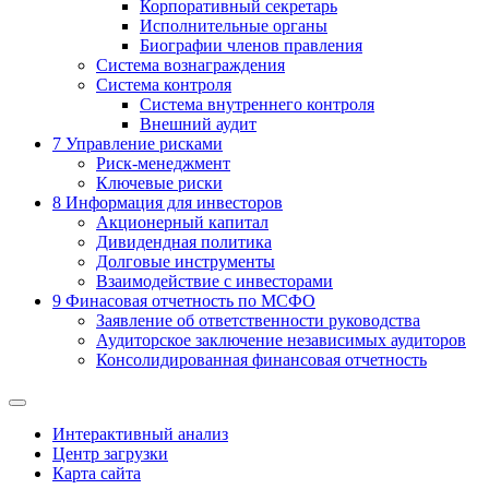
Корпоративный секретарь
Исполнительные органы
Биографии членов правления
Система вознаграждения
Система контроля
Система внутреннего контроля
Внешний аудит
7
Управление рисками
Риск-менеджмент
Ключевые риски
8
Информация для инвесторов
Акционерный капитал
Дивидендная политика
Долговые инструменты
Взаимодействие с инвеcторами
9
Финасовая отчетность по МСФО
Заявление об ответственности руководства
Аудиторское заключение независимых аудиторов
Консолидированная финансовая отчетность
Интерактивный анализ
Центр загрузки
Карта сайта