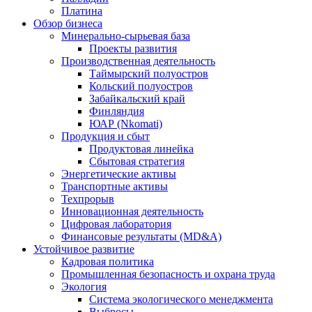
Платина
Обзор бизнеса
Минерально-сырьевая база
Проекты развития
Производственная деятельность
Таймырский полуостров
Кольский полуостров
Забайкальский край
Финляндия
ЮАР (Nkomati)
Продукция и сбыт
Продуктовая линейка
Сбытовая стратегия
Энергетические активы
Транспортные активы
Техпрорыв
Инновационная деятельность
Цифровая лаборатория
Финансовые результаты (MD&A)
Устойчивое развитие
Кадровая политика
Промышленная безопасность и охрана труда
Экология
Система экологического менеджмента
Выбросы