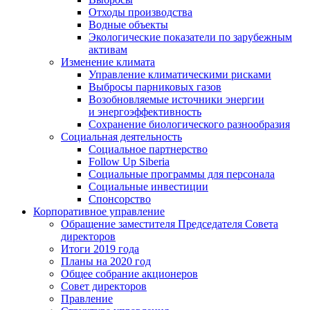
Отходы производства
Водные объекты
Экологические показатели по зарубежным
активам
Изменение климата
Управление климатическими рисками
Выбросы парниковых газов
Возобновляемые источники энергии
и энергоэффективность
Сохранение биологического разнообразия
Социальная деятельность
Социальное партнерство
Follow Up Siberia
Социальные программы для персонала
Социальные инвестиции
Спонсорство
Корпоративное управление
Обращение заместителя Председателя Совета
директоров
Итоги 2019 года
Планы на 2020 год
Общее собрание акционеров
Совет директоров
Правление