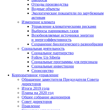
Отходы производства
Водные объекты
Экологические показатели по зарубежным
активам
Изменение климата
Управление климатическими рисками
Выбросы парниковых газов
Возобновляемые источники энергии
и энергоэффективность
Сохранение биологического разнообразия
Социальная деятельность
Социальное партнерство
Follow Up Siberia
Социальные программы для персонала
Социальные инвестиции
Спонсорство
Корпоративное управление
Обращение заместителя Председателя Совета
директоров
Итоги 2019 года
Планы на 2020 год
Общее собрание акционеров
Совет директоров
Правление