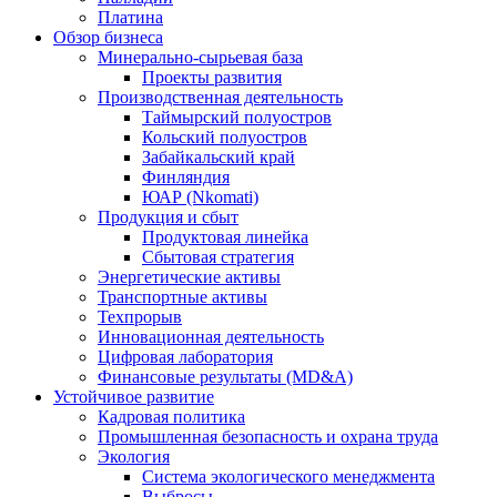
Платина
Обзор бизнеса
Минерально-сырьевая база
Проекты развития
Производственная деятельность
Таймырский полуостров
Кольский полуостров
Забайкальский край
Финляндия
ЮАР (Nkomati)
Продукция и сбыт
Продуктовая линейка
Сбытовая стратегия
Энергетические активы
Транспортные активы
Техпрорыв
Инновационная деятельность
Цифровая лаборатория
Финансовые результаты (MD&A)
Устойчивое развитие
Кадровая политика
Промышленная безопасность и охрана труда
Экология
Система экологического менеджмента
Выбросы