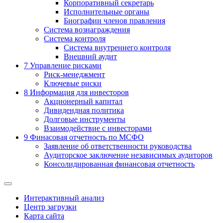
Корпоративный секретарь
Исполнительные органы
Биографии членов правления
Система вознаграждения
Система контроля
Система внутреннего контроля
Внешний аудит
7
Управление рисками
Риск-менеджмент
Ключевые риски
8
Информация для инвесторов
Акционерный капитал
Дивидендная политика
Долговые инструменты
Взаимодействие с инвеcторами
9
Финасовая отчетность по МСФО
Заявление об ответственности руководства
Аудиторское заключение независимых аудиторов
Консолидированная финансовая отчетность
Интерактивный анализ
Центр загрузки
Карта сайта