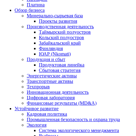
Платина
Обзор бизнеса
Минерально-сырьевая база
Проекты развития
Производственная деятельность
Таймырский полуостров
Кольский полуостров
Забайкальский край
Финляндия
ЮАР (Nkomati)
Продукция и сбыт
Продуктовая линейка
Сбытовая стратегия
Энергетические активы
Транспортные активы
Техпрорыв
Инновационная деятельность
Цифровая лаборатория
Финансовые результаты (MD&A)
Устойчивое развитие
Кадровая политика
Промышленная безопасность и охрана труда
Экология
Система экологического менеджмента
Выбросы