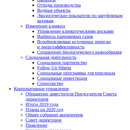
Отходы производства
Водные объекты
Экологические показатели по зарубежным
активам
Изменение климата
Управление климатическими рисками
Выбросы парниковых газов
Возобновляемые источники энергии
и энергоэффективность
Сохранение биологического разнообразия
Социальная деятельность
Социальное партнерство
Follow Up Siberia
Социальные программы для персонала
Социальные инвестиции
Спонсорство
Корпоративное управление
Обращение заместителя Председателя Совета
директоров
Итоги 2019 года
Планы на 2020 год
Общее собрание акционеров
Совет директоров
Правление