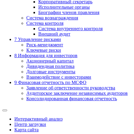
Корпоративный секретарь
Исполнительные органы
Биографии членов правления
Система вознаграждения
Система контроля
Система внутреннего контроля
Внешний аудит
7
Управление рисками
Риск-менеджмент
Ключевые риски
8
Информация для инвесторов
Акционерный капитал
Дивидендная политика
Долговые инструменты
Взаимодействие с инвеcторами
9
Финасовая отчетность по МСФО
Заявление об ответственности руководства
Аудиторское заключение независимых аудиторов
Консолидированная финансовая отчетность
Интерактивный анализ
Центр загрузки
Карта сайта