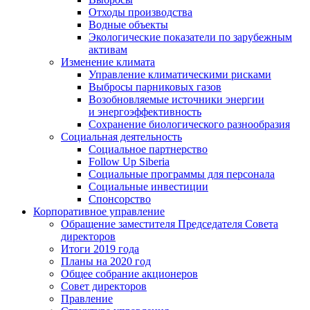
Отходы производства
Водные объекты
Экологические показатели по зарубежным
активам
Изменение климата
Управление климатическими рисками
Выбросы парниковых газов
Возобновляемые источники энергии
и энергоэффективность
Сохранение биологического разнообразия
Социальная деятельность
Социальное партнерство
Follow Up Siberia
Социальные программы для персонала
Социальные инвестиции
Спонсорство
Корпоративное управление
Обращение заместителя Председателя Совета
директоров
Итоги 2019 года
Планы на 2020 год
Общее собрание акционеров
Совет директоров
Правление