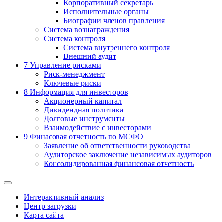
Корпоративный секретарь
Исполнительные органы
Биографии членов правления
Система вознаграждения
Система контроля
Система внутреннего контроля
Внешний аудит
7
Управление рисками
Риск-менеджмент
Ключевые риски
8
Информация для инвесторов
Акционерный капитал
Дивидендная политика
Долговые инструменты
Взаимодействие с инвеcторами
9
Финасовая отчетность по МСФО
Заявление об ответственности руководства
Аудиторское заключение независимых аудиторов
Консолидированная финансовая отчетность
Интерактивный анализ
Центр загрузки
Карта сайта