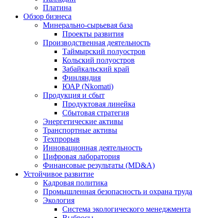
Платина
Обзор бизнеса
Минерально-сырьевая база
Проекты развития
Производственная деятельность
Таймырский полуостров
Кольский полуостров
Забайкальский край
Финляндия
ЮАР (Nkomati)
Продукция и сбыт
Продуктовая линейка
Сбытовая стратегия
Энергетические активы
Транспортные активы
Техпрорыв
Инновационная деятельность
Цифровая лаборатория
Финансовые результаты (MD&A)
Устойчивое развитие
Кадровая политика
Промышленная безопасность и охрана труда
Экология
Система экологического менеджмента
Выбросы