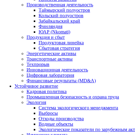
Производственная деятельность
Таймырский полуостров
Кольский полуостров
Забайкальский край
Финляндия
ЮАР (Nkomati)
Продукция и сбыт
Продуктовая линейка
Сбытовая стратегия
Энергетические активы
Транспортные активы
Техпрорыв
Инновационная деятельность
Цифровая лаборатория
Финансовые результаты (MD&A)
Устойчивое развитие
Кадровая политика
Промышленная безопасность и охрана труда
Экология
Система экологического менеджмента
Выбросы
Отходы производства
Водные объекты
Экологические показатели по зарубежным ак
Изменение климата