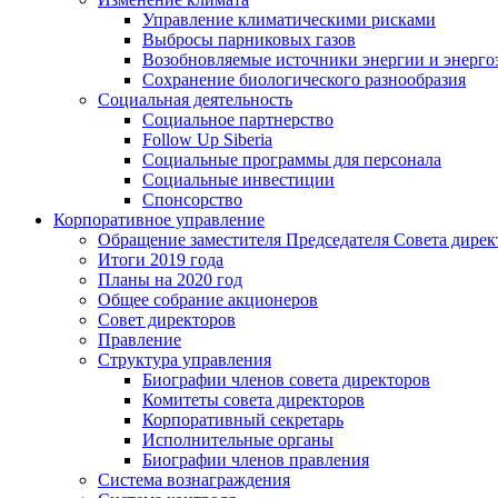
Управление климатическими рисками
Выбросы парниковых газов
Возобновляемые источники энергии и энерго
Сохранение биологического разнообразия
Социальная деятельность
Социальное партнерство
Follow Up Siberia
Социальные программы для персонала
Социальные инвестиции
Спонсорство
Корпоративное управление
Обращение заместителя Председателя Совета дирек
Итоги 2019 года
Планы на 2020 год
Общее собрание акционеров
Совет директоров
Правление
Структура управления
Биографии членов совета директоров
Комитеты совета директоров
Корпоративный секретарь
Исполнительные органы
Биографии членов правления
Система вознаграждения