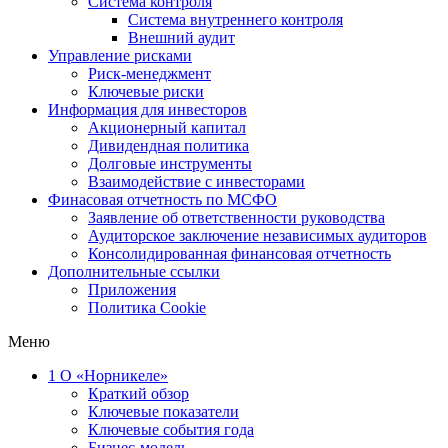
Система контроля
Система внутреннего контроля
Внешний аудит
Управление рисками
Риск-менеджмент
Ключевые риски
Информация для инвесторов
Акционерный капитал
Дивидендная политика
Долговые инструменты
Взаимодействие с инвеcторами
Финасовая отчетность по МСФО
Заявление об ответственности руководства
Аудиторское заключение независимых аудиторов
Консолидированная финансовая отчетность
Дополнительные ссылки
Приложения
Политика Cookie
Меню
1
О «Норникеле»
Краткий обзор
Ключевые показатели
Ключевые события года
Бизнес-модель