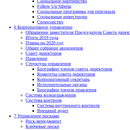
Социальное партнерство
Follow Up Siberia
Социальные программы для персонала
Социальные инвестиции
Спонсорство
6
Корпоративное управление
Обращение заместителя Председателя Совета дирек
Итоги 2019 года
Планы на 2020 год
Общее собрание акционеров
Совет директоров
Правление
Структура управления
Биографии членов совета директоров
Комитеты совета директоров
Корпоративный секретарь
Исполнительные органы
Биографии членов правления
Система вознаграждения
Система контроля
Система внутреннего контроля
Внешний аудит
7
Управление рисками
Риск-менеджмент
Ключевые риски