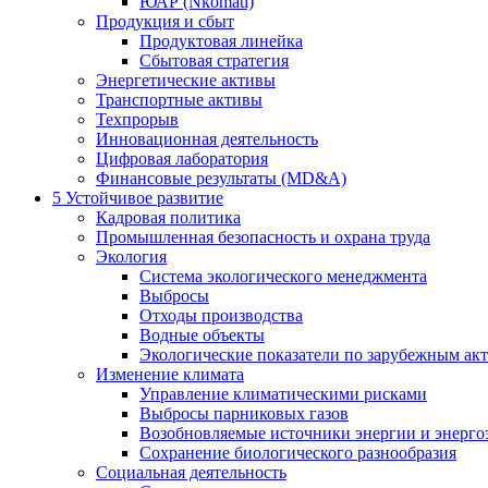
ЮАР (Nkomati)
Продукция и сбыт
Продуктовая линейка
Сбытовая стратегия
Энергетические активы
Транспортные активы
Техпрорыв
Инновационная деятельность
Цифровая лаборатория
Финансовые результаты (MD&A)
5
Устойчивое развитие
Кадровая политика
Промышленная безопасность и охрана труда
Экология
Система экологического менеджмента
Выбросы
Отходы производства
Водные объекты
Экологические показатели по зарубежным ак
Изменение климата
Управление климатическими рисками
Выбросы парниковых газов
Возобновляемые источники энергии и энерго
Сохранение биологического разнообразия
Социальная деятельность