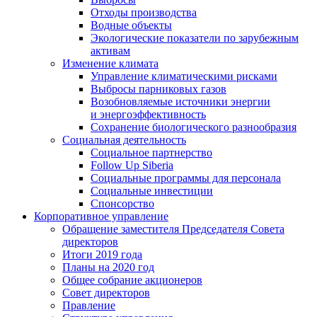
Отходы производства
Водные объекты
Экологические показатели по зарубежным
активам
Изменение климата
Управление климатическими рисками
Выбросы парниковых газов
Возобновляемые источники энергии
и энергоэффективность
Сохранение биологического разнообразия
Социальная деятельность
Социальное партнерство
Follow Up Siberia
Социальные программы для персонала
Социальные инвестиции
Спонсорство
Корпоративное управление
Обращение заместителя Председателя Совета
директоров
Итоги 2019 года
Планы на 2020 год
Общее собрание акционеров
Совет директоров
Правление