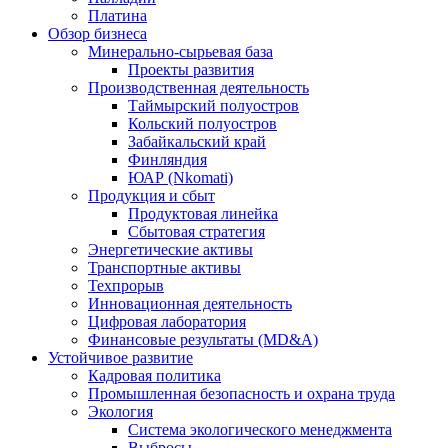
Платина
Обзор бизнеса
Минерально-сырьевая база
Проекты развития
Производственная деятельность
Таймырский полуостров
Кольский полуостров
Забайкальский край
Финляндия
ЮАР (Nkomati)
Продукция и сбыт
Продуктовая линейка
Сбытовая стратегия
Энергетические активы
Транспортные активы
Техпрорыв
Инновационная деятельность
Цифровая лаборатория
Финансовые результаты (MD&A)
Устойчивое развитие
Кадровая политика
Промышленная безопасность и охрана труда
Экология
Система экологического менеджмента
Выбросы