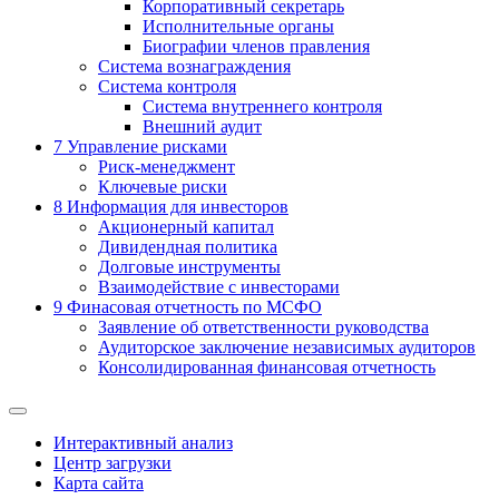
Корпоративный секретарь
Исполнительные органы
Биографии членов правления
Система вознаграждения
Система контроля
Система внутреннего контроля
Внешний аудит
7
Управление рисками
Риск-менеджмент
Ключевые риски
8
Информация для инвесторов
Акционерный капитал
Дивидендная политика
Долговые инструменты
Взаимодействие с инвеcторами
9
Финасовая отчетность по МСФО
Заявление об ответственности руководства
Аудиторское заключение независимых аудиторов
Консолидированная финансовая отчетность
Интерактивный анализ
Центр загрузки
Карта сайта