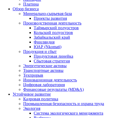
Платина
Обзор бизнеса
Минерально-сырьевая база
Проекты развития
Производственная деятельность
Таймырский полуостров
Кольский полуостров
Забайкальский край
Финляндия
ЮАР (Nkomati)
Продукция и сбыт
Продуктовая линейка
Сбытовая стратегия
Энергетические активы
Транспортные активы
Техпрорыв
Инновационная деятельность
Цифровая лаборатория
Финансовые результаты (MD&A)
Устойчивое развитие
Кадровая политика
Промышленная безопасность и охрана труда
Экология
Система экологического менеджмента
Выбросы