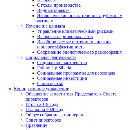
Отходы производства
Водные объекты
Экологические показатели по зарубежным
активам
Изменение климата
Управление климатическими рисками
Выбросы парниковых газов
Возобновляемые источники энергии
и энергоэффективность
Сохранение биологического разнообразия
Социальная деятельность
Социальное партнерство
Follow Up Siberia
Социальные программы для персонала
Социальные инвестиции
Спонсорство
Корпоративное управление
Обращение заместителя Председателя Совета
директоров
Итоги 2019 года
Планы на 2020 год
Общее собрание акционеров
Совет директоров
Правление