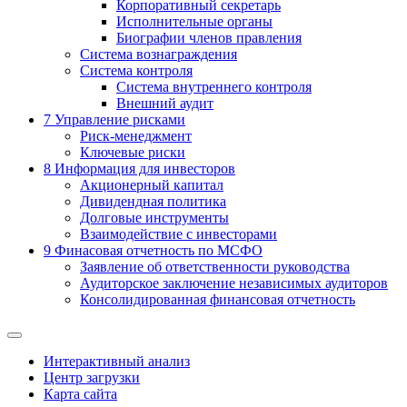
Корпоративный секретарь
Исполнительные органы
Биографии членов правления
Система вознаграждения
Система контроля
Система внутреннего контроля
Внешний аудит
7
Управление рисками
Риск-менеджмент
Ключевые риски
8
Информация для инвесторов
Акционерный капитал
Дивидендная политика
Долговые инструменты
Взаимодействие с инвеcторами
9
Финасовая отчетность по МСФО
Заявление об ответственности руководства
Аудиторское заключение независимых аудиторов
Консолидированная финансовая отчетность
Интерактивный анализ
Центр загрузки
Карта сайта