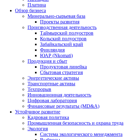
Платина
Обзор бизнеса
Минерально-сырьевая база
Проекты развития
Производственная деятельность
Таймырский полуостров
Кольский полуостров
Забайкальский край
Финляндия
ЮАР (Nkomati)
Продукция и сбыт
Продуктовая линейка
Сбытовая стратегия
Энергетические активы
Транспортные активы
Техпрорыв
Инновационная деятельность
Цифровая лаборатория
Финансовые результаты (MD&A)
Устойчивое развитие
Кадровая политика
Промышленная безопасность и охрана труда
Экология
Система экологического менеджмента
Выбросы