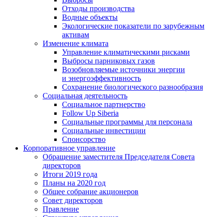
Отходы производства
Водные объекты
Экологические показатели по зарубежным
активам
Изменение климата
Управление климатическими рисками
Выбросы парниковых газов
Возобновляемые источники энергии
и энергоэффективность
Сохранение биологического разнообразия
Социальная деятельность
Социальное партнерство
Follow Up Siberia
Социальные программы для персонала
Социальные инвестиции
Спонсорство
Корпоративное управление
Обращение заместителя Председателя Совета
директоров
Итоги 2019 года
Планы на 2020 год
Общее собрание акционеров
Совет директоров
Правление