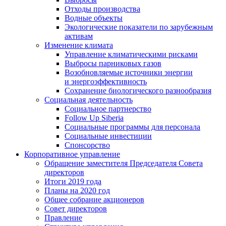
Отходы производства
Водные объекты
Экологические показатели по зарубежным
активам
Изменение климата
Управление климатическими рисками
Выбросы парниковых газов
Возобновляемые источники энергии
и энергоэффективность
Сохранение биологического разнообразия
Социальная деятельность
Социальное партнерство
Follow Up Siberia
Социальные программы для персонала
Социальные инвестиции
Спонсорство
Корпоративное управление
Обращение заместителя Председателя Совета
директоров
Итоги 2019 года
Планы на 2020 год
Общее собрание акционеров
Совет директоров
Правление