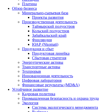
Платина
Обзор бизнеса
Минерально-сырьевая база
Проекты развития
Производственная деятельность
Таймырский полуостров
Кольский полуостров
Забайкальский край
Финляндия
ЮАР (Nkomati)
Продукция и сбыт
Продуктовая линейка
Сбытовая стратегия
Энергетические активы
Транспортные активы
Техпрорыв
Инновационная деятельность
Цифровая лаборатория
Финансовые результаты (MD&A)
Устойчивое развитие
Кадровая политика
Промышленная безопасность и охрана труда
Экология
Система экологического менеджмента
Выбросы