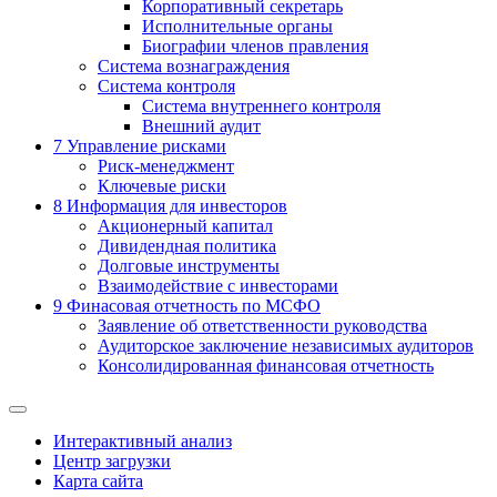
Корпоративный секретарь
Исполнительные органы
Биографии членов правления
Система вознаграждения
Система контроля
Система внутреннего контроля
Внешний аудит
7
Управление рисками
Риск-менеджмент
Ключевые риски
8
Информация для инвесторов
Акционерный капитал
Дивидендная политика
Долговые инструменты
Взаимодействие с инвеcторами
9
Финасовая отчетность по МСФО
Заявление об ответственности руководства
Аудиторское заключение независимых аудиторов
Консолидированная финансовая отчетность
Интерактивный анализ
Центр загрузки
Карта сайта