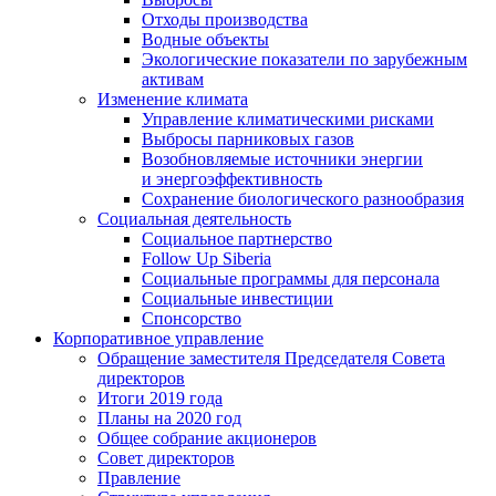
Отходы производства
Водные объекты
Экологические показатели по зарубежным
активам
Изменение климата
Управление климатическими рисками
Выбросы парниковых газов
Возобновляемые источники энергии
и энергоэффективность
Сохранение биологического разнообразия
Социальная деятельность
Социальное партнерство
Follow Up Siberia
Социальные программы для персонала
Социальные инвестиции
Спонсорство
Корпоративное управление
Обращение заместителя Председателя Совета
директоров
Итоги 2019 года
Планы на 2020 год
Общее собрание акционеров
Совет директоров
Правление