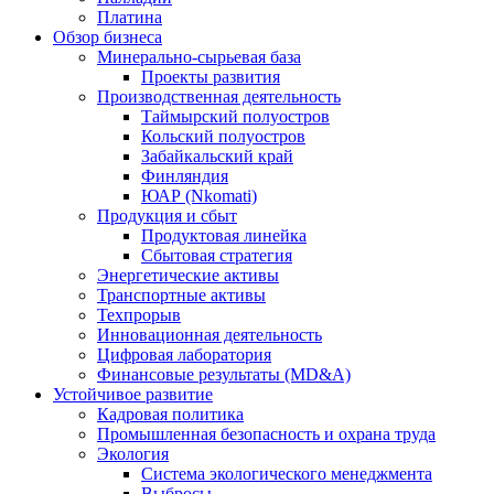
Платина
Обзор бизнеса
Минерально-сырьевая база
Проекты развития
Производственная деятельность
Таймырский полуостров
Кольский полуостров
Забайкальский край
Финляндия
ЮАР (Nkomati)
Продукция и сбыт
Продуктовая линейка
Сбытовая стратегия
Энергетические активы
Транспортные активы
Техпрорыв
Инновационная деятельность
Цифровая лаборатория
Финансовые результаты (MD&A)
Устойчивое развитие
Кадровая политика
Промышленная безопасность и охрана труда
Экология
Система экологического менеджмента
Выбросы