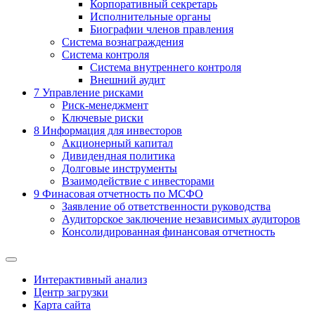
Корпоративный секретарь
Исполнительные органы
Биографии членов правления
Система вознаграждения
Система контроля
Система внутреннего контроля
Внешний аудит
7
Управление рисками
Риск-менеджмент
Ключевые риски
8
Информация для инвесторов
Акционерный капитал
Дивидендная политика
Долговые инструменты
Взаимодействие с инвеcторами
9
Финасовая отчетность по МСФО
Заявление об ответственности руководства
Аудиторское заключение независимых аудиторов
Консолидированная финансовая отчетность
Интерактивный анализ
Центр загрузки
Карта сайта