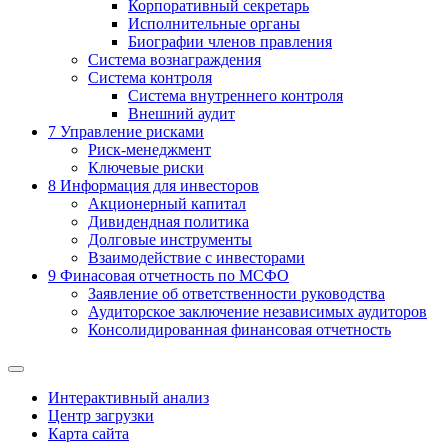
Корпоративный секретарь
Исполнительные органы
Биографии членов правления
Система вознаграждения
Система контроля
Система внутреннего контроля
Внешний аудит
7
Управление рисками
Риск-менеджмент
Ключевые риски
8
Информация для инвесторов
Акционерный капитал
Дивидендная политика
Долговые инструменты
Взаимодействие с инвеcторами
9
Финасовая отчетность по МСФО
Заявление об ответственности руководства
Аудиторское заключение независимых аудиторов
Консолидированная финансовая отчетность
Интерактивный анализ
Центр загрузки
Карта сайта