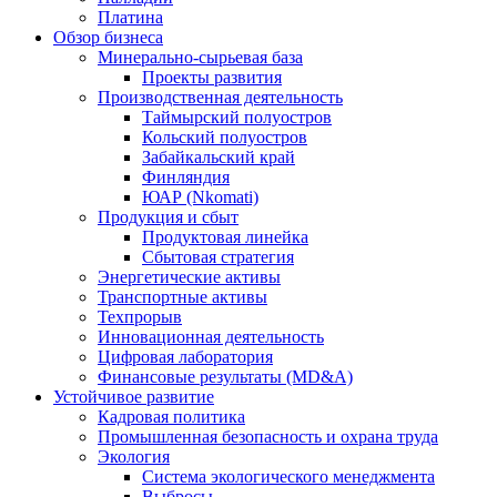
Платина
Обзор бизнеса
Минерально-сырьевая база
Проекты развития
Производственная деятельность
Таймырский полуостров
Кольский полуостров
Забайкальский край
Финляндия
ЮАР (Nkomati)
Продукция и сбыт
Продуктовая линейка
Сбытовая стратегия
Энергетические активы
Транспортные активы
Техпрорыв
Инновационная деятельность
Цифровая лаборатория
Финансовые результаты (MD&A)
Устойчивое развитие
Кадровая политика
Промышленная безопасность и охрана труда
Экология
Система экологического менеджмента
Выбросы