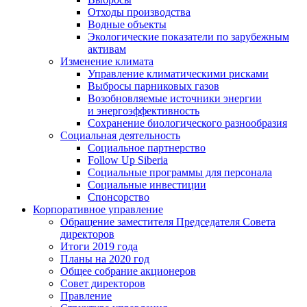
Отходы производства
Водные объекты
Экологические показатели по зарубежным
активам
Изменение климата
Управление климатическими рисками
Выбросы парниковых газов
Возобновляемые источники энергии
и энергоэффективность
Сохранение биологического разнообразия
Социальная деятельность
Социальное партнерство
Follow Up Siberia
Социальные программы для персонала
Социальные инвестиции
Спонсорство
Корпоративное управление
Обращение заместителя Председателя Совета
директоров
Итоги 2019 года
Планы на 2020 год
Общее собрание акционеров
Совет директоров
Правление