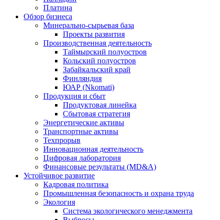
Платина
Обзор бизнеса
Минерально-сырьевая база
Проекты развития
Производственная деятельность
Таймырский полуостров
Кольский полуостров
Забайкальский край
Финляндия
ЮАР (Nkomati)
Продукция и сбыт
Продуктовая линейка
Сбытовая стратегия
Энергетические активы
Транспортные активы
Техпрорыв
Инновационная деятельность
Цифровая лаборатория
Финансовые результаты (MD&A)
Устойчивое развитие
Кадровая политика
Промышленная безопасность и охрана труда
Экология
Система экологического менеджмента
Выбросы