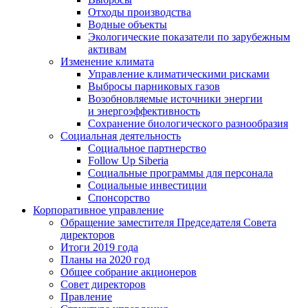
Отходы производства
Водные объекты
Экологические показатели по зарубежным
активам
Изменение климата
Управление климатическими рисками
Выбросы парниковых газов
Возобновляемые источники энергии
и энергоэффективность
Сохранение биологического разнообразия
Социальная деятельность
Социальное партнерство
Follow Up Siberia
Социальные программы для персонала
Социальные инвестиции
Спонсорство
Корпоративное управление
Обращение заместителя Председателя Совета
директоров
Итоги 2019 года
Планы на 2020 год
Общее собрание акционеров
Совет директоров
Правление