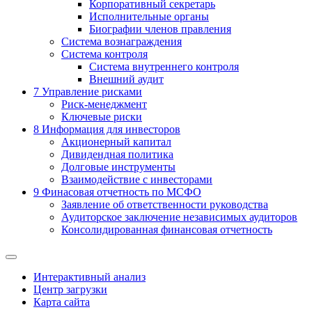
Корпоративный секретарь
Исполнительные органы
Биографии членов правления
Система вознаграждения
Система контроля
Система внутреннего контроля
Внешний аудит
7
Управление рисками
Риск-менеджмент
Ключевые риски
8
Информация для инвесторов
Акционерный капитал
Дивидендная политика
Долговые инструменты
Взаимодействие с инвеcторами
9
Финасовая отчетность по МСФО
Заявление об ответственности руководства
Аудиторское заключение независимых аудиторов
Консолидированная финансовая отчетность
Интерактивный анализ
Центр загрузки
Карта сайта