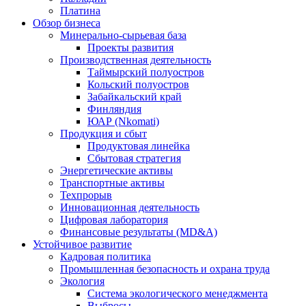
Платина
Обзор бизнеса
Минерально-сырьевая база
Проекты развития
Производственная деятельность
Таймырский полуостров
Кольский полуостров
Забайкальский край
Финляндия
ЮАР (Nkomati)
Продукция и сбыт
Продуктовая линейка
Сбытовая стратегия
Энергетические активы
Транспортные активы
Техпрорыв
Инновационная деятельность
Цифровая лаборатория
Финансовые результаты (MD&A)
Устойчивое развитие
Кадровая политика
Промышленная безопасность и охрана труда
Экология
Система экологического менеджмента
Выбросы