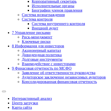
Корпоративный секретарь
Исполнительные органы
Биографии членов правления
Система вознаграждения
Система контроля
Система внутреннего контроля
Внешний аудит
7
Управление рисками
Риск-менеджмент
Ключевые риски
8
Информация для инвесторов
Акционерный капитал
Дивидендная политика
Долговые инструменты
Взаимодействие с инвеcторами
9
Финасовая отчетность по МСФО
Заявление об ответственности руководства
Аудиторское заключение независимых аудиторов
Консолидированная финансовая отчетность
Интерактивный анализ
Центр загрузки
Карта сайта