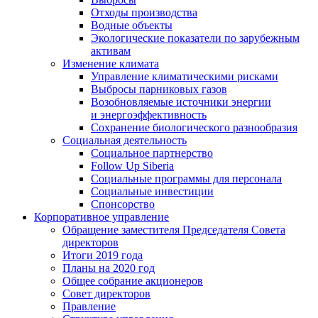
Отходы производства
Водные объекты
Экологические показатели по зарубежным
активам
Изменение климата
Управление климатическими рисками
Выбросы парниковых газов
Возобновляемые источники энергии
и энергоэффективность
Сохранение биологического разнообразия
Социальная деятельность
Социальное партнерство
Follow Up Siberia
Социальные программы для персонала
Социальные инвестиции
Спонсорство
Корпоративное управление
Обращение заместителя Председателя Совета
директоров
Итоги 2019 года
Планы на 2020 год
Общее собрание акционеров
Совет директоров
Правление