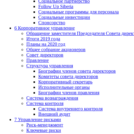
Социальное партнерство
Follow Up Siberia
Социальные программы для персонала
Социальные инвестиции
Спонсорство
6
Корпоративное управление
Обращение заместителя Председателя Совета дирек
Итоги 2019 года
Планы на 2020 год
Общее собрание акционеров
Совет директоров
Правление
Структура управления
Биографии членов совета директоров
Комитеты совета директоров
Корпоративный секретарь
Исполнительные органы
Биографии членов правления
Система вознаграждения
Система контроля
Система внутреннего контроля
Внешний аудит
7
Управление рисками
Риск-менеджмент
Ключевые риски