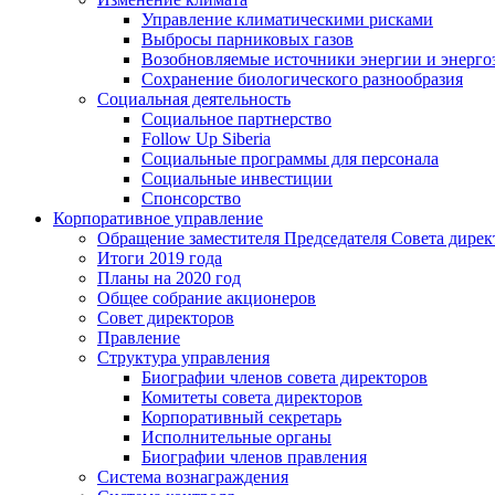
Управление климатическими рисками
Выбросы парниковых газов
Возобновляемые источники энергии и энерго
Сохранение биологического разнообразия
Социальная деятельность
Социальное партнерство
Follow Up Siberia
Социальные программы для персонала
Социальные инвестиции
Спонсорство
Корпоративное управление
Обращение заместителя Председателя Совета дирек
Итоги 2019 года
Планы на 2020 год
Общее собрание акционеров
Совет директоров
Правление
Структура управления
Биографии членов совета директоров
Комитеты совета директоров
Корпоративный секретарь
Исполнительные органы
Биографии членов правления
Система вознаграждения