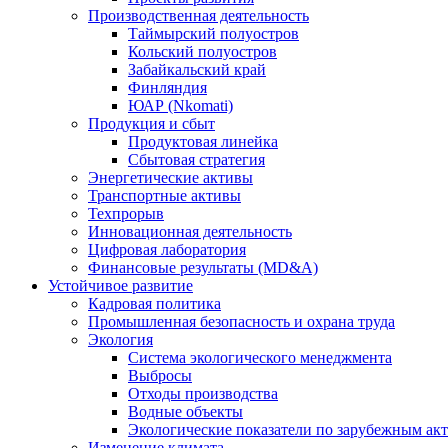
Производственная деятельность
Таймырский полуостров
Кольский полуостров
Забайкальский край
Финляндия
ЮАР (Nkomati)
Продукция и сбыт
Продуктовая линейка
Сбытовая стратегия
Энергетические активы
Транспортные активы
Техпрорыв
Инновационная деятельность
Цифровая лаборатория
Финансовые результаты (MD&A)
Устойчивое развитие
Кадровая политика
Промышленная безопасность и охрана труда
Экология
Система экологического менеджмента
Выбросы
Отходы производства
Водные объекты
Экологические показатели по зарубежным ак
Изменение климата