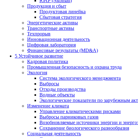
ЮАР (Nkomati)
Продукция и сбыт
Продуктовая линейка
Сбытовая стратегия
Энергетические активы
Транспортные активы
Техпрорыв
Инновационная деятельность
Цифровая лаборатория
Финансовые результаты (MD&A)
5
Устойчивое развитие
Кадровая политика
Промышленная безопасность и охрана труда
Экология
Система экологического менеджмента
Выбросы
Отходы производства
Водные объекты
Экологические показатели по зарубежным ак
Изменение климата
Управление климатическими рисками
Выбросы парниковых газов
Возобновляемые источники энергии и энерго
Сохранение биологического разнообразия
Социальная деятельность