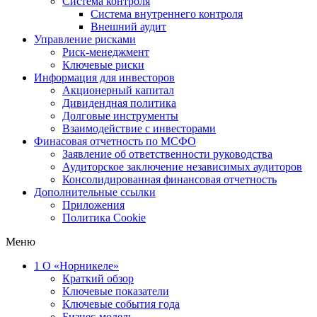
Система контроля
Система внутреннего контроля
Внешний аудит
Управление рисками
Риск-менеджмент
Ключевые риски
Информация для инвесторов
Акционерный капитал
Дивидендная политика
Долговые инструменты
Взаимодействие с инвеcторами
Финасовая отчетность по МСФО
Заявление об ответственности руководства
Аудиторское заключение независимых аудиторов
Консолидированная финансовая отчетность
Дополнительные ссылки
Приложения
Политика Cookie
Меню
1
О «Норникеле»
Краткий обзор
Ключевые показатели
Ключевые события года
Бизнес-модель