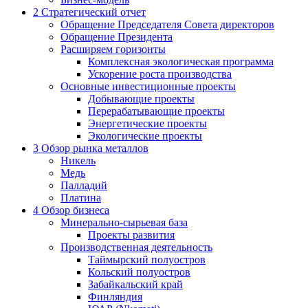
2
Стратегический отчет
Обращение Председателя Совета директоров
Обращение Президента
Расширяем горизонты
Комплексная экологическая программа
Ускорение роста производства
Основные инвестиционные проекты
Добывающие проекты
Перерабатывающие проекты
Энергетические проекты
Экологические проекты
3
Обзор рынка металлов
Никель
Медь
Палладий
Платина
4
Обзор бизнеса
Минерально-сырьевая база
Проекты развития
Производственная деятельность
Таймырский полуостров
Кольский полуостров
Забайкальский край
Финляндия