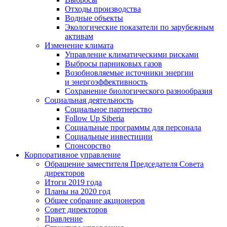
Отходы производства
Водные объекты
Экологические показатели по зарубежным
активам
Изменение климата
Управление климатическими рисками
Выбросы парниковых газов
Возобновляемые источники энергии
и энергоэффективность
Сохранение биологического разнообразия
Социальная деятельность
Социальное партнерство
Follow Up Siberia
Социальные программы для персонала
Социальные инвестиции
Спонсорство
Корпоративное управление
Обращение заместителя Председателя Совета
директоров
Итоги 2019 года
Планы на 2020 год
Общее собрание акционеров
Совет директоров
Правление