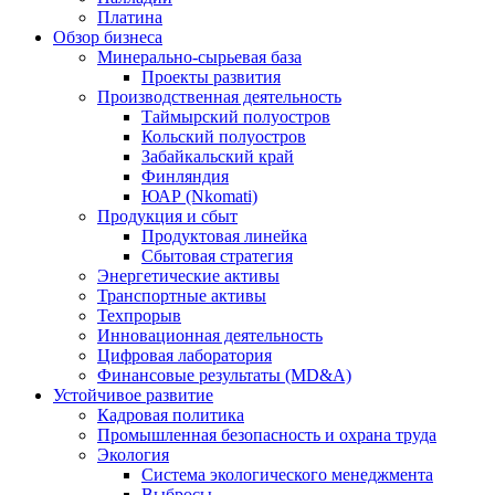
Платина
Обзор бизнеса
Минерально-сырьевая база
Проекты развития
Производственная деятельность
Таймырский полуостров
Кольский полуостров
Забайкальский край
Финляндия
ЮАР (Nkomati)
Продукция и сбыт
Продуктовая линейка
Сбытовая стратегия
Энергетические активы
Транспортные активы
Техпрорыв
Инновационная деятельность
Цифровая лаборатория
Финансовые результаты (MD&A)
Устойчивое развитие
Кадровая политика
Промышленная безопасность и охрана труда
Экология
Система экологического менеджмента
Выбросы