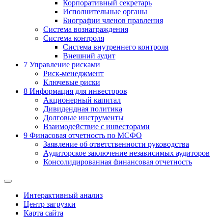
Корпоративный секретарь
Исполнительные органы
Биографии членов правления
Система вознаграждения
Система контроля
Система внутреннего контроля
Внешний аудит
7
Управление рисками
Риск-менеджмент
Ключевые риски
8
Информация для инвесторов
Акционерный капитал
Дивидендная политика
Долговые инструменты
Взаимодействие с инвеcторами
9
Финасовая отчетность по МСФО
Заявление об ответственности руководства
Аудиторское заключение независимых аудиторов
Консолидированная финансовая отчетность
Интерактивный анализ
Центр загрузки
Карта сайта