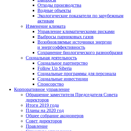
Отходы производства
Водные объекты
Экологические показатели по зарубежным
активам
Изменение климата
Управление климатическими рисками
Выбросы парниковых газов
Возобновляемые источники энергии
и энергоэффективность
Сохранение биологического разнообразия
Социальная деятельность
Социальное партнерство
Follow Up Siberia
Социальные программы для персонала
Социальные инвестиции
Спонсорство
Корпоративное управление
Обращение заместителя Председателя Совета
директоров
Итоги 2019 года
Планы на 2020 год
Общее собрание акционеров
Совет директоров
Правление