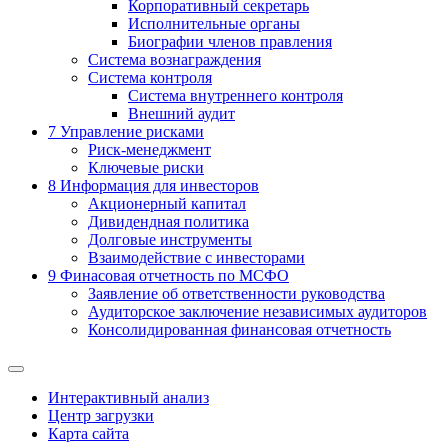
Корпоративный секретарь
Исполнительные органы
Биографии членов правления
Система вознаграждения
Система контроля
Система внутреннего контроля
Внешний аудит
7
Управление рисками
Риск-менеджмент
Ключевые риски
8
Информация для инвесторов
Акционерный капитал
Дивидендная политика
Долговые инструменты
Взаимодействие с инвеcторами
9
Финасовая отчетность по МСФО
Заявление об ответственности руководства
Аудиторское заключение независимых аудиторов
Консолидированная финансовая отчетность
Интерактивный анализ
Центр загрузки
Карта сайта