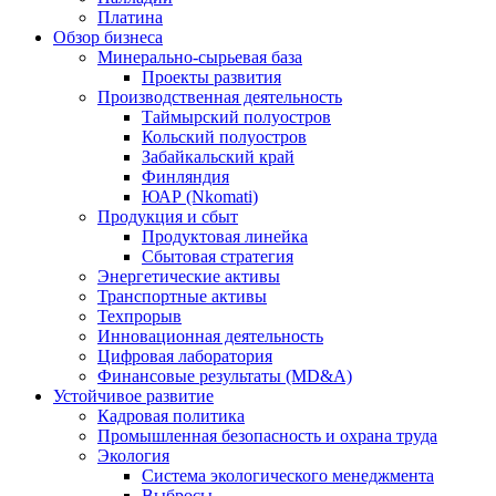
Платина
Обзор бизнеса
Минерально-сырьевая база
Проекты развития
Производственная деятельность
Таймырский полуостров
Кольский полуостров
Забайкальский край
Финляндия
ЮАР (Nkomati)
Продукция и сбыт
Продуктовая линейка
Сбытовая стратегия
Энергетические активы
Транспортные активы
Техпрорыв
Инновационная деятельность
Цифровая лаборатория
Финансовые результаты (MD&A)
Устойчивое развитие
Кадровая политика
Промышленная безопасность и охрана труда
Экология
Система экологического менеджмента
Выбросы