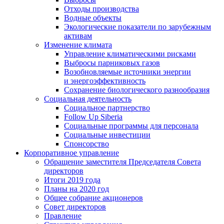
Отходы производства
Водные объекты
Экологические показатели по зарубежным
активам
Изменение климата
Управление климатическими рисками
Выбросы парниковых газов
Возобновляемые источники энергии
и энергоэффективность
Сохранение биологического разнообразия
Социальная деятельность
Социальное партнерство
Follow Up Siberia
Социальные программы для персонала
Социальные инвестиции
Спонсорство
Корпоративное управление
Обращение заместителя Председателя Совета
директоров
Итоги 2019 года
Планы на 2020 год
Общее собрание акционеров
Совет директоров
Правление