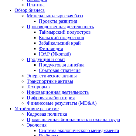
Платина
Обзор бизнеса
Минерально-сырьевая база
Проекты развития
Производственная деятельность
Таймырский полуостров
Кольский полуостров
Забайкальский край
Финляндия
ЮАР (Nkomati)
Продукция и сбыт
Продуктовая линейка
Сбытовая стратегия
Энергетические активы
Транспортные активы
Техпрорыв
Инновационная деятельность
Цифровая лаборатория
Финансовые результаты (MD&A)
Устойчивое развитие
Кадровая политика
Промышленная безопасность и охрана труда
Экология
Система экологического менеджмента
Выбросы