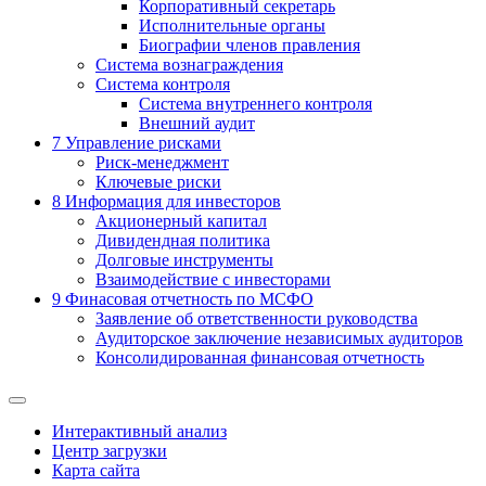
Корпоративный секретарь
Исполнительные органы
Биографии членов правления
Система вознаграждения
Система контроля
Система внутреннего контроля
Внешний аудит
7
Управление рисками
Риск-менеджмент
Ключевые риски
8
Информация для инвесторов
Акционерный капитал
Дивидендная политика
Долговые инструменты
Взаимодействие с инвеcторами
9
Финасовая отчетность по МСФО
Заявление об ответственности руководства
Аудиторское заключение независимых аудиторов
Консолидированная финансовая отчетность
Интерактивный анализ
Центр загрузки
Карта сайта