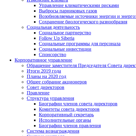
Управление климатическими рисками
Выбросы парниковых газов
Возобновляемые источники энергии и энерго
Сохранение биологического разнообразия
Социальная деятельность
Социальное партнерство
Follow Up Siberia
Социальные программы для персонала
Социальные инвестиции
Спонсорство
Корпоративное управление
Обращение заместителя Председателя Совета дирек
Итоги 2019 года
Планы на 2020 год
Общее собрание акционеров
Совет директоров
Правление
Структура управления
Биографии членов совета директоров
Комитеты совета директоров
Корпоративный секретарь
Исполнительные органы
Биографии членов правления
Система вознаграждения