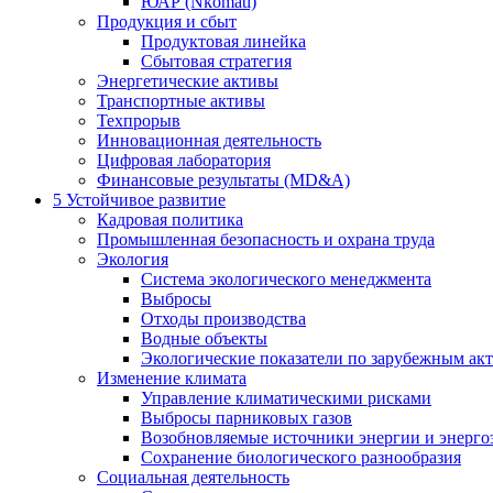
ЮАР (Nkomati)
Продукция и сбыт
Продуктовая линейка
Сбытовая стратегия
Энергетические активы
Транспортные активы
Техпрорыв
Инновационная деятельность
Цифровая лаборатория
Финансовые результаты (MD&A)
5
Устойчивое развитие
Кадровая политика
Промышленная безопасность и охрана труда
Экология
Система экологического менеджмента
Выбросы
Отходы производства
Водные объекты
Экологические показатели по зарубежным ак
Изменение климата
Управление климатическими рисками
Выбросы парниковых газов
Возобновляемые источники энергии и энерго
Сохранение биологического разнообразия
Социальная деятельность