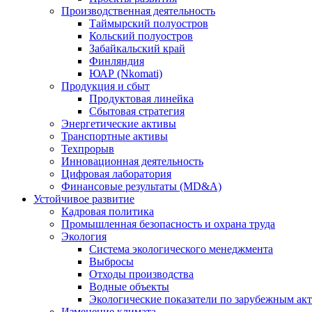
Производственная деятельность
Таймырский полуостров
Кольский полуостров
Забайкальский край
Финляндия
ЮАР (Nkomati)
Продукция и сбыт
Продуктовая линейка
Сбытовая стратегия
Энергетические активы
Транспортные активы
Техпрорыв
Инновационная деятельность
Цифровая лаборатория
Финансовые результаты (MD&A)
Устойчивое развитие
Кадровая политика
Промышленная безопасность и охрана труда
Экология
Система экологического менеджмента
Выбросы
Отходы производства
Водные объекты
Экологические показатели по зарубежным ак
Изменение климата