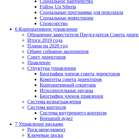
Социальное партнерство
Follow Up Siberia
Социальные программы для персонала
Социальные инвестиции
Спонсорство
6
Корпоративное управление
Обращение заместителя Председателя Совета дирек
Итоги 2019 года
Планы на 2020 год
Общее собрание акционеров
Совет директоров
Правление
Структура управления
Биографии членов совета директоров
Комитеты совета директоров
Корпоративный секретарь
Исполнительные органы
Биографии членов правления
Система вознаграждения
Система контроля
Система внутреннего контроля
Внешний аудит
7
Управление рисками
Риск-менеджмент
Ключевые риски