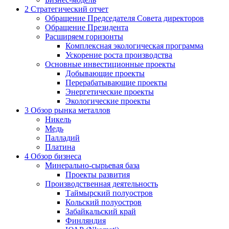
2
Стратегический отчет
Обращение Председателя Совета директоров
Обращение Президента
Расширяем горизонты
Комплексная экологическая программа
Ускорение роста производства
Основные инвестиционные проекты
Добывающие проекты
Перерабатывающие проекты
Энергетические проекты
Экологические проекты
3
Обзор рынка металлов
Никель
Медь
Палладий
Платина
4
Обзор бизнеса
Минерально-сырьевая база
Проекты развития
Производственная деятельность
Таймырский полуостров
Кольский полуостров
Забайкальский край
Финляндия