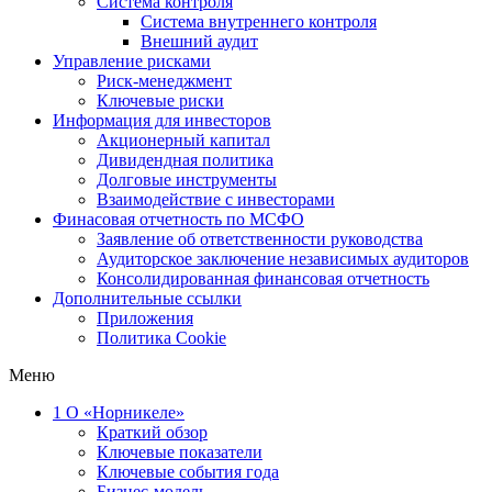
Система контроля
Система внутреннего контроля
Внешний аудит
Управление рисками
Риск-менеджмент
Ключевые риски
Информация для инвесторов
Акционерный капитал
Дивидендная политика
Долговые инструменты
Взаимодействие с инвеcторами
Финасовая отчетность по МСФО
Заявление об ответственности руководства
Аудиторское заключение независимых аудиторов
Консолидированная финансовая отчетность
Дополнительные ссылки
Приложения
Политика Cookie
Меню
1
О «Норникеле»
Краткий обзор
Ключевые показатели
Ключевые события года
Бизнес-модель