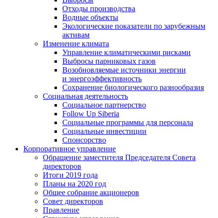
Отходы производства
Водные объекты
Экологические показатели по зарубежным
активам
Изменение климата
Управление климатическими рисками
Выбросы парниковых газов
Возобновляемые источники энергии
и энергоэффективность
Сохранение биологического разнообразия
Социальная деятельность
Социальное партнерство
Follow Up Siberia
Социальные программы для персонала
Социальные инвестиции
Спонсорство
Корпоративное управление
Обращение заместителя Председателя Совета
директоров
Итоги 2019 года
Планы на 2020 год
Общее собрание акционеров
Совет директоров
Правление