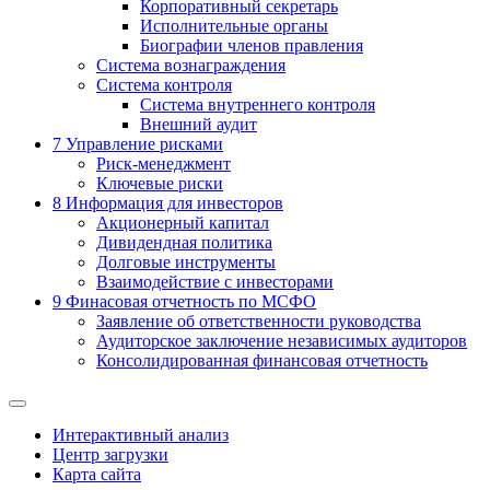
Корпоративный секретарь
Исполнительные органы
Биографии членов правления
Система вознаграждения
Система контроля
Система внутреннего контроля
Внешний аудит
7
Управление рисками
Риск-менеджмент
Ключевые риски
8
Информация для инвесторов
Акционерный капитал
Дивидендная политика
Долговые инструменты
Взаимодействие с инвеcторами
9
Финасовая отчетность по МСФО
Заявление об ответственности руководства
Аудиторское заключение независимых аудиторов
Консолидированная финансовая отчетность
Интерактивный анализ
Центр загрузки
Карта сайта