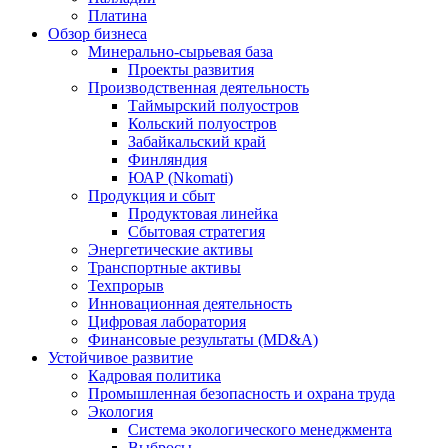
Платина
Обзор бизнеса
Минерально-сырьевая база
Проекты развития
Производственная деятельность
Таймырский полуостров
Кольский полуостров
Забайкальский край
Финляндия
ЮАР (Nkomati)
Продукция и сбыт
Продуктовая линейка
Сбытовая стратегия
Энергетические активы
Транспортные активы
Техпрорыв
Инновационная деятельность
Цифровая лаборатория
Финансовые результаты (MD&A)
Устойчивое развитие
Кадровая политика
Промышленная безопасность и охрана труда
Экология
Система экологического менеджмента
Выбросы