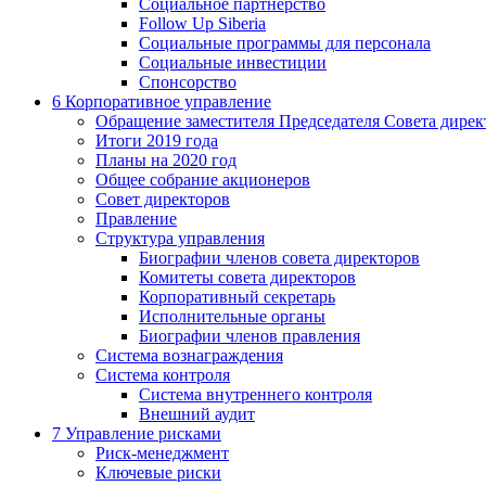
Социальное партнерство
Follow Up Siberia
Социальные программы для персонала
Социальные инвестиции
Спонсорство
6
Корпоративное управление
Обращение заместителя Председателя Совета дирек
Итоги 2019 года
Планы на 2020 год
Общее собрание акционеров
Совет директоров
Правление
Структура управления
Биографии членов совета директоров
Комитеты совета директоров
Корпоративный секретарь
Исполнительные органы
Биографии членов правления
Система вознаграждения
Система контроля
Система внутреннего контроля
Внешний аудит
7
Управление рисками
Риск-менеджмент
Ключевые риски