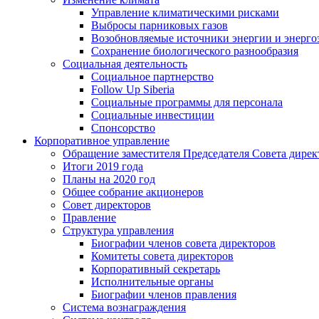
Управление климатическими рисками
Выбросы парниковых газов
Возобновляемые источники энергии и энерго
Сохранение биологического разнообразия
Социальная деятельность
Социальное партнерство
Follow Up Siberia
Социальные программы для персонала
Социальные инвестиции
Спонсорство
Корпоративное управление
Обращение заместителя Председателя Совета дирек
Итоги 2019 года
Планы на 2020 год
Общее собрание акционеров
Совет директоров
Правление
Структура управления
Биографии членов совета директоров
Комитеты совета директоров
Корпоративный секретарь
Исполнительные органы
Биографии членов правления
Система вознаграждения