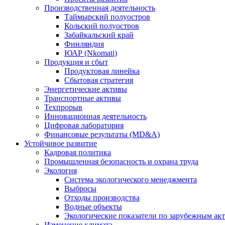
Производственная деятельность
Таймырский полуостров
Кольский полуостров
Забайкальский край
Финляндия
ЮАР (Nkomati)
Продукция и сбыт
Продуктовая линейка
Сбытовая стратегия
Энергетические активы
Транспортные активы
Техпрорыв
Инновационная деятельность
Цифровая лаборатория
Финансовые результаты (MD&A)
Устойчивое развитие
Кадровая политика
Промышленная безопасность и охрана труда
Экология
Система экологического менеджмента
Выбросы
Отходы производства
Водные объекты
Экологические показатели по зарубежным ак
Изменение климата