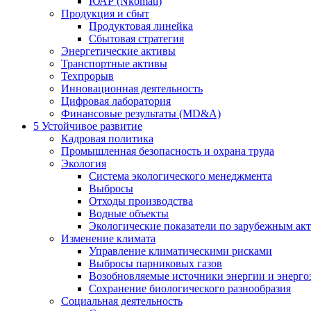
ЮАР (Nkomati)
Продукция и сбыт
Продуктовая линейка
Сбытовая стратегия
Энергетические активы
Транспортные активы
Техпрорыв
Инновационная деятельность
Цифровая лаборатория
Финансовые результаты (MD&A)
5
Устойчивое развитие
Кадровая политика
Промышленная безопасность и охрана труда
Экология
Система экологического менеджмента
Выбросы
Отходы производства
Водные объекты
Экологические показатели по зарубежным ак
Изменение климата
Управление климатическими рисками
Выбросы парниковых газов
Возобновляемые источники энергии и энерго
Сохранение биологического разнообразия
Социальная деятельность