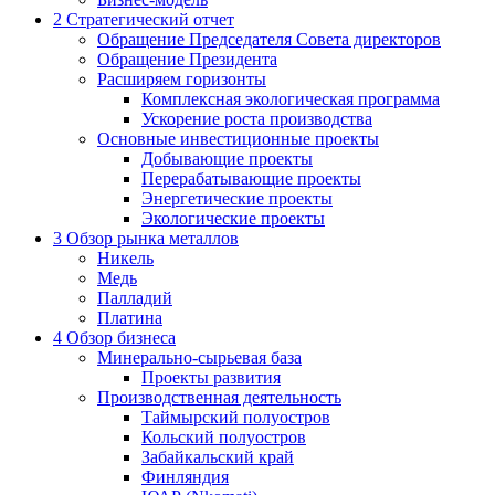
2
Стратегический отчет
Обращение Председателя Совета директоров
Обращение Президента
Расширяем горизонты
Комплексная экологическая программа
Ускорение роста производства
Основные инвестиционные проекты
Добывающие проекты
Перерабатывающие проекты
Энергетические проекты
Экологические проекты
3
Обзор рынка металлов
Никель
Медь
Палладий
Платина
4
Обзор бизнеса
Минерально-сырьевая база
Проекты развития
Производственная деятельность
Таймырский полуостров
Кольский полуостров
Забайкальский край
Финляндия