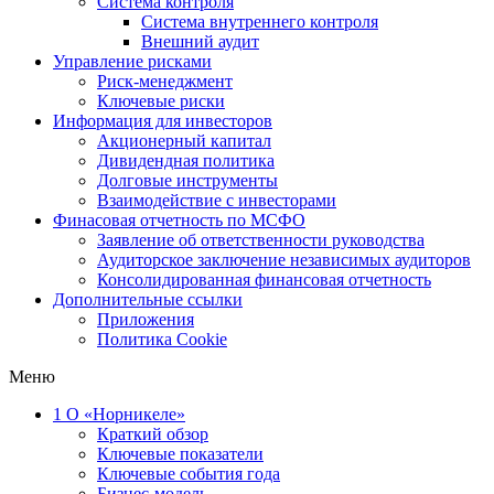
Система контроля
Система внутреннего контроля
Внешний аудит
Управление рисками
Риск-менеджмент
Ключевые риски
Информация для инвесторов
Акционерный капитал
Дивидендная политика
Долговые инструменты
Взаимодействие с инвеcторами
Финасовая отчетность по МСФО
Заявление об ответственности руководства
Аудиторское заключение независимых аудиторов
Консолидированная финансовая отчетность
Дополнительные ссылки
Приложения
Политика Cookie
Меню
1
О «Норникеле»
Краткий обзор
Ключевые показатели
Ключевые события года
Бизнес-модель