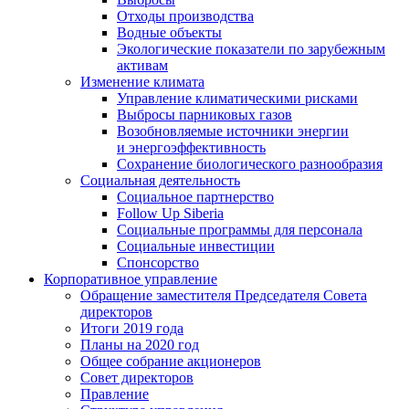
Отходы производства
Водные объекты
Экологические показатели по зарубежным
активам
Изменение климата
Управление климатическими рисками
Выбросы парниковых газов
Возобновляемые источники энергии
и энергоэффективность
Сохранение биологического разнообразия
Социальная деятельность
Социальное партнерство
Follow Up Siberia
Социальные программы для персонала
Социальные инвестиции
Спонсорство
Корпоративное управление
Обращение заместителя Председателя Совета
директоров
Итоги 2019 года
Планы на 2020 год
Общее собрание акционеров
Совет директоров
Правление