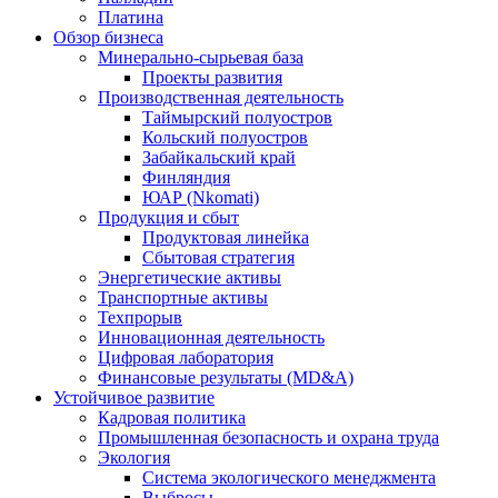
Платина
Обзор бизнеса
Минерально-сырьевая база
Проекты развития
Производственная деятельность
Таймырский полуостров
Кольский полуостров
Забайкальский край
Финляндия
ЮАР (Nkomati)
Продукция и сбыт
Продуктовая линейка
Сбытовая стратегия
Энергетические активы
Транспортные активы
Техпрорыв
Инновационная деятельность
Цифровая лаборатория
Финансовые результаты (MD&A)
Устойчивое развитие
Кадровая политика
Промышленная безопасность и охрана труда
Экология
Система экологического менеджмента
Выбросы