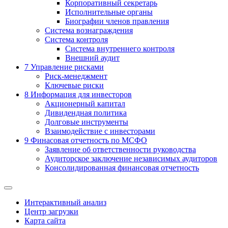
Корпоративный секретарь
Исполнительные органы
Биографии членов правления
Система вознаграждения
Система контроля
Система внутреннего контроля
Внешний аудит
7
Управление рисками
Риск-менеджмент
Ключевые риски
8
Информация для инвесторов
Акционерный капитал
Дивидендная политика
Долговые инструменты
Взаимодействие с инвеcторами
9
Финасовая отчетность по МСФО
Заявление об ответственности руководства
Аудиторское заключение независимых аудиторов
Консолидированная финансовая отчетность
Интерактивный анализ
Центр загрузки
Карта сайта