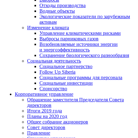
Отходы производства
Водные объекты
Экологические показатели по зарубежным
активам
Изменение климата
Управление климатическими рисками
Выбросы парниковых газов
Возобновляемые источники энергии
и энергоэффективность
Сохранение биологического разнообразия
Социальная деятельность
Социальное партнерство
Follow Up Siberia
Социальные программы для персонала
Социальные инвестиции
Спонсорство
Корпоративное управление
Обращение заместителя Председателя Совета
директоров
Итоги 2019 года
Планы на 2020 год
Общее собрание акционеров
Совет директоров
Правление