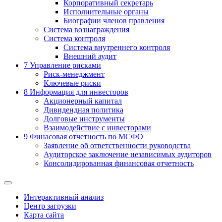
Корпоративный секретарь
Исполнительные органы
Биографии членов правления
Система вознаграждения
Система контроля
Система внутреннего контроля
Внешний аудит
7
Управление рисками
Риск-менеджмент
Ключевые риски
8
Информация для инвесторов
Акционерный капитал
Дивидендная политика
Долговые инструменты
Взаимодействие с инвеcторами
9
Финасовая отчетность по МСФО
Заявление об ответственности руководства
Аудиторское заключение независимых аудиторов
Консолидированная финансовая отчетность
Интерактивный анализ
Центр загрузки
Карта сайта