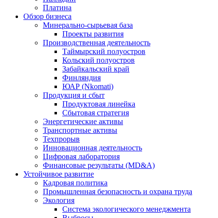
Платина
Обзор бизнеса
Минерально-сырьевая база
Проекты развития
Производственная деятельность
Таймырский полуостров
Кольский полуостров
Забайкальский край
Финляндия
ЮАР (Nkomati)
Продукция и сбыт
Продуктовая линейка
Сбытовая стратегия
Энергетические активы
Транспортные активы
Техпрорыв
Инновационная деятельность
Цифровая лаборатория
Финансовые результаты (MD&A)
Устойчивое развитие
Кадровая политика
Промышленная безопасность и охрана труда
Экология
Система экологического менеджмента
Выбросы