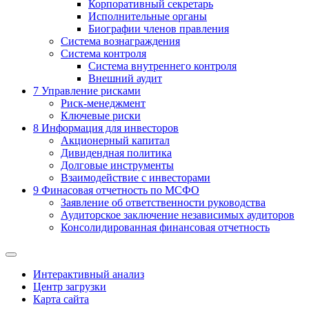
Корпоративный секретарь
Исполнительные органы
Биографии членов правления
Система вознаграждения
Система контроля
Система внутреннего контроля
Внешний аудит
7
Управление рисками
Риск-менеджмент
Ключевые риски
8
Информация для инвесторов
Акционерный капитал
Дивидендная политика
Долговые инструменты
Взаимодействие с инвеcторами
9
Финасовая отчетность по МСФО
Заявление об ответственности руководства
Аудиторское заключение независимых аудиторов
Консолидированная финансовая отчетность
Интерактивный анализ
Центр загрузки
Карта сайта