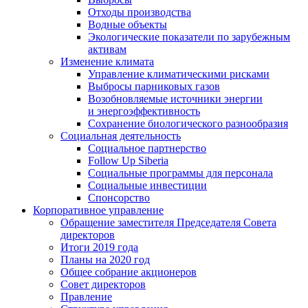
Отходы производства
Водные объекты
Экологические показатели по зарубежным
активам
Изменение климата
Управление климатическими рисками
Выбросы парниковых газов
Возобновляемые источники энергии
и энергоэффективность
Сохранение биологического разнообразия
Социальная деятельность
Социальное партнерство
Follow Up Siberia
Социальные программы для персонала
Социальные инвестиции
Спонсорство
Корпоративное управление
Обращение заместителя Председателя Совета
директоров
Итоги 2019 года
Планы на 2020 год
Общее собрание акционеров
Совет директоров
Правление