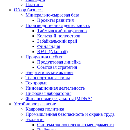
Платина
Обзор бизнеса
Минерально-сырьевая база
Проекты развития
Производственная деятельность
Таймырский полуостров
Кольский полуостров
Забайкальский край
Финляндия
ЮАР (Nkomati)
Продукция и сбыт
Продуктовая линейка
Сбытовая стратегия
Энергетические активы
Транспортные активы
Техпрорыв
Инновационная деятельность
Цифровая лаборатория
Финансовые результаты (MD&A)
Устойчивое развитие
Кадровая политика
Промышленная безопасность и охрана труда
Экология
Система экологического менеджмента
Выбросы