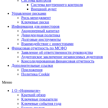
Система контроля
Система внутреннего контроля
Внешний аудит
Управление рисками
Риск-менеджмент
Ключевые риски
Информация для инвесторов
Акционерный капитал
Дивидендная политика
Долговые инструменты
Взаимодействие с инвеcторами
Финасовая отчетность по МСФО
Заявление об ответственности руководства
Аудиторское заключение независимых аудиторов
Консолидированная финансовая отчетность
Дополнительные ссылки
Приложения
Политика Cookie
Меню
1
О «Норникеле»
Краткий обзор
Ключевые показатели
Ключевые события года
Бизнес-модель