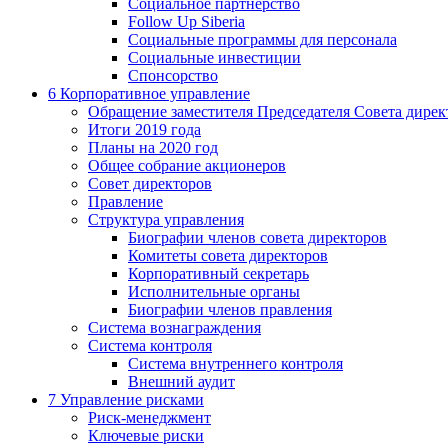
Социальное партнерство
Follow Up Siberia
Социальные программы для персонала
Социальные инвестиции
Спонсорство
6
Корпоративное управление
Обращение заместителя Председателя Совета дирек
Итоги 2019 года
Планы на 2020 год
Общее собрание акционеров
Совет директоров
Правление
Структура управления
Биографии членов совета директоров
Комитеты совета директоров
Корпоративный секретарь
Исполнительные органы
Биографии членов правления
Система вознаграждения
Система контроля
Система внутреннего контроля
Внешний аудит
7
Управление рисками
Риск-менеджмент
Ключевые риски