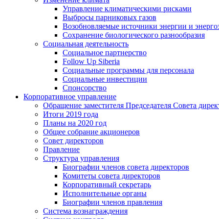
Управление климатическими рисками
Выбросы парниковых газов
Возобновляемые источники энергии и энерго
Сохранение биологического разнообразия
Социальная деятельность
Социальное партнерство
Follow Up Siberia
Социальные программы для персонала
Социальные инвестиции
Спонсорство
Корпоративное управление
Обращение заместителя Председателя Совета дирек
Итоги 2019 года
Планы на 2020 год
Общее собрание акционеров
Совет директоров
Правление
Структура управления
Биографии членов совета директоров
Комитеты совета директоров
Корпоративный секретарь
Исполнительные органы
Биографии членов правления
Система вознаграждения