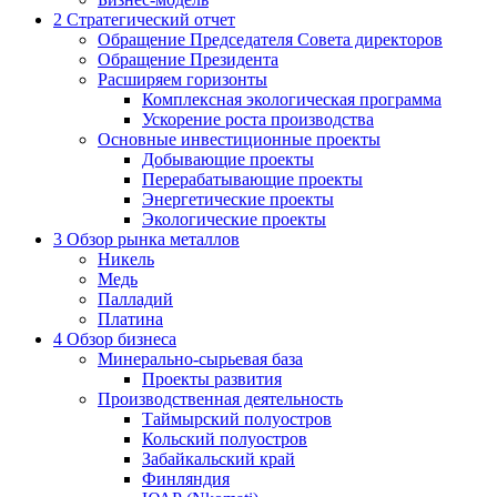
2
Стратегический отчет
Обращение Председателя Совета директоров
Обращение Президента
Расширяем горизонты
Комплексная экологическая программа
Ускорение роста производства
Основные инвестиционные проекты
Добывающие проекты
Перерабатывающие проекты
Энергетические проекты
Экологические проекты
3
Обзор рынка металлов
Никель
Медь
Палладий
Платина
4
Обзор бизнеса
Минерально-сырьевая база
Проекты развития
Производственная деятельность
Таймырский полуостров
Кольский полуостров
Забайкальский край
Финляндия