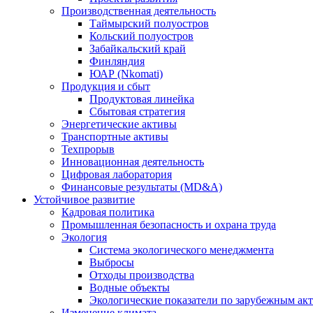
Производственная деятельность
Таймырский полуостров
Кольский полуостров
Забайкальский край
Финляндия
ЮАР (Nkomati)
Продукция и сбыт
Продуктовая линейка
Сбытовая стратегия
Энергетические активы
Транспортные активы
Техпрорыв
Инновационная деятельность
Цифровая лаборатория
Финансовые результаты (MD&A)
Устойчивое развитие
Кадровая политика
Промышленная безопасность и охрана труда
Экология
Система экологического менеджмента
Выбросы
Отходы производства
Водные объекты
Экологические показатели по зарубежным ак
Изменение климата