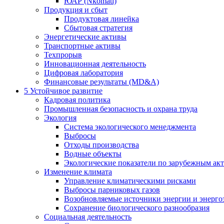
ЮАР (Nkomati)
Продукция и сбыт
Продуктовая линейка
Сбытовая стратегия
Энергетические активы
Транспортные активы
Техпрорыв
Инновационная деятельность
Цифровая лаборатория
Финансовые результаты (MD&A)
5
Устойчивое развитие
Кадровая политика
Промышленная безопасность и охрана труда
Экология
Система экологического менеджмента
Выбросы
Отходы производства
Водные объекты
Экологические показатели по зарубежным ак
Изменение климата
Управление климатическими рисками
Выбросы парниковых газов
Возобновляемые источники энергии и энерго
Сохранение биологического разнообразия
Социальная деятельность