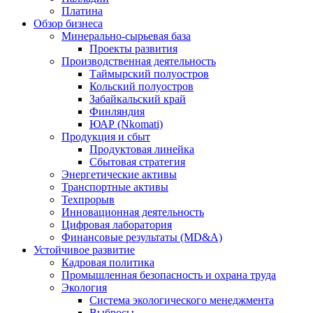
Платина
Обзор бизнеса
Минерально-сырьевая база
Проекты развития
Производственная деятельность
Таймырский полуостров
Кольский полуостров
Забайкальский край
Финляндия
ЮАР (Nkomati)
Продукция и сбыт
Продуктовая линейка
Сбытовая стратегия
Энергетические активы
Транспортные активы
Техпрорыв
Инновационная деятельность
Цифровая лаборатория
Финансовые результаты (MD&A)
Устойчивое развитие
Кадровая политика
Промышленная безопасность и охрана труда
Экология
Система экологического менеджмента
Выбросы