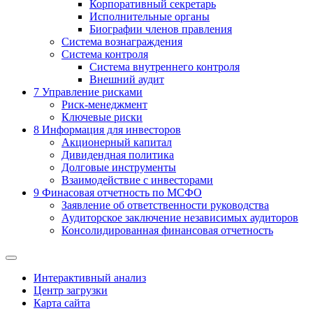
Корпоративный секретарь
Исполнительные органы
Биографии членов правления
Система вознаграждения
Система контроля
Система внутреннего контроля
Внешний аудит
7
Управление рисками
Риск-менеджмент
Ключевые риски
8
Информация для инвесторов
Акционерный капитал
Дивидендная политика
Долговые инструменты
Взаимодействие с инвеcторами
9
Финасовая отчетность по МСФО
Заявление об ответственности руководства
Аудиторское заключение независимых аудиторов
Консолидированная финансовая отчетность
Интерактивный анализ
Центр загрузки
Карта сайта