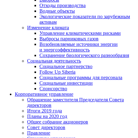
Отходы производства
Водные объекты
Экологические показатели по зарубежным
активам
Изменение климата
Управление климатическими рисками
Выбросы парниковых газов
Возобновляемые источники энергии
и энергоэффективность
Сохранение биологического разнообразия
Социальная деятельность
Социальное партнерство
Follow Up Siberia
Социальные программы для персонала
Социальные инвестиции
Спонсорство
Корпоративное управление
Обращение заместителя Председателя Совета
директоров
Итоги 2019 года
Планы на 2020 год
Общее собрание акционеров
Совет директоров
Правление