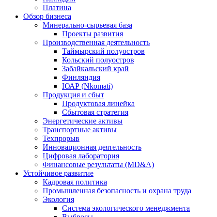
Платина
Обзор бизнеса
Минерально-сырьевая база
Проекты развития
Производственная деятельность
Таймырский полуостров
Кольский полуостров
Забайкальский край
Финляндия
ЮАР (Nkomati)
Продукция и сбыт
Продуктовая линейка
Сбытовая стратегия
Энергетические активы
Транспортные активы
Техпрорыв
Инновационная деятельность
Цифровая лаборатория
Финансовые результаты (MD&A)
Устойчивое развитие
Кадровая политика
Промышленная безопасность и охрана труда
Экология
Система экологического менеджмента
Выбросы