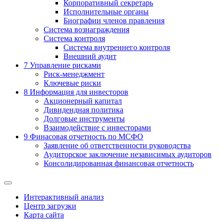
Корпоративный секретарь
Исполнительные органы
Биографии членов правления
Система вознаграждения
Система контроля
Система внутреннего контроля
Внешний аудит
7
Управление рисками
Риск-менеджмент
Ключевые риски
8
Информация для инвесторов
Акционерный капитал
Дивидендная политика
Долговые инструменты
Взаимодействие с инвеcторами
9
Финасовая отчетность по МСФО
Заявление об ответственности руководства
Аудиторское заключение независимых аудиторов
Консолидированная финансовая отчетность
Интерактивный анализ
Центр загрузки
Карта сайта