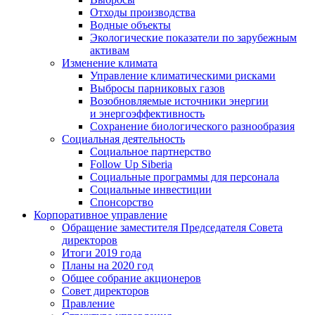
Отходы производства
Водные объекты
Экологические показатели по зарубежным
активам
Изменение климата
Управление климатическими рисками
Выбросы парниковых газов
Возобновляемые источники энергии
и энергоэффективность
Сохранение биологического разнообразия
Социальная деятельность
Социальное партнерство
Follow Up Siberia
Социальные программы для персонала
Социальные инвестиции
Спонсорство
Корпоративное управление
Обращение заместителя Председателя Совета
директоров
Итоги 2019 года
Планы на 2020 год
Общее собрание акционеров
Совет директоров
Правление