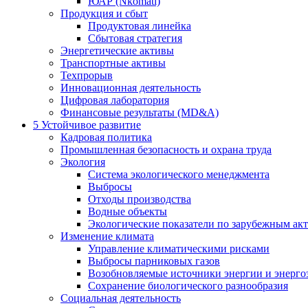
ЮАР (Nkomati)
Продукция и сбыт
Продуктовая линейка
Сбытовая стратегия
Энергетические активы
Транспортные активы
Техпрорыв
Инновационная деятельность
Цифровая лаборатория
Финансовые результаты (MD&A)
5
Устойчивое развитие
Кадровая политика
Промышленная безопасность и охрана труда
Экология
Система экологического менеджмента
Выбросы
Отходы производства
Водные объекты
Экологические показатели по зарубежным ак
Изменение климата
Управление климатическими рисками
Выбросы парниковых газов
Возобновляемые источники энергии и энерго
Сохранение биологического разнообразия
Социальная деятельность