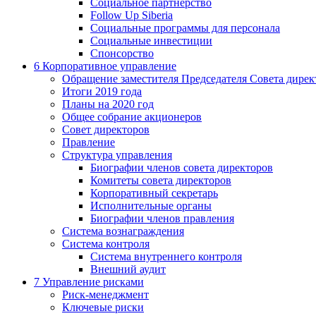
Социальное партнерство
Follow Up Siberia
Социальные программы для персонала
Социальные инвестиции
Спонсорство
6
Корпоративное управление
Обращение заместителя Председателя Совета дирек
Итоги 2019 года
Планы на 2020 год
Общее собрание акционеров
Совет директоров
Правление
Структура управления
Биографии членов совета директоров
Комитеты совета директоров
Корпоративный секретарь
Исполнительные органы
Биографии членов правления
Система вознаграждения
Система контроля
Система внутреннего контроля
Внешний аудит
7
Управление рисками
Риск-менеджмент
Ключевые риски