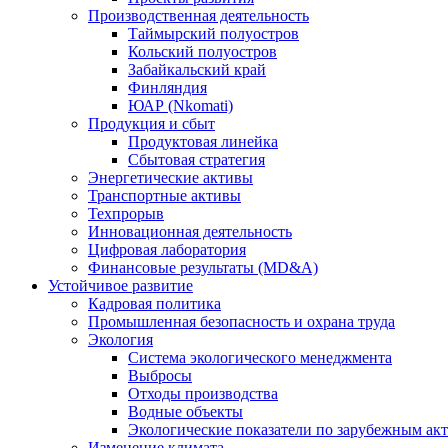
Производственная деятельность
Таймырский полуостров
Кольский полуостров
Забайкальский край
Финляндия
ЮАР (Nkomati)
Продукция и сбыт
Продуктовая линейка
Сбытовая стратегия
Энергетические активы
Транспортные активы
Техпрорыв
Инновационная деятельность
Цифровая лаборатория
Финансовые результаты (MD&A)
Устойчивое развитие
Кадровая политика
Промышленная безопасность и охрана труда
Экология
Система экологического менеджмента
Выбросы
Отходы производства
Водные объекты
Экологические показатели по зарубежным ак
Изменение климата