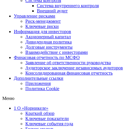
Система контроля
Система внутреннего контроля
Внешний аудит
Управление рисками
Риск-менеджмент
Ключевые риски
Информация для инвесторов
Акционерный капитал
Дивидендная политика
Долговые инструменты
Взаимодействие с инвеcторами
Финасовая отчетность по МСФО
Заявление об ответственности руководства
Аудиторское заключение независимых аудиторов
Консолидированная финансовая отчетность
Дополнительные ссылки
Приложения
Политика Cookie
Меню
1
О «Норникеле»
Краткий обзор
Ключевые показатели
Ключевые события года
Бизнес-модель