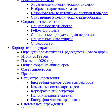
Управление климатическими рисками
Выбросы парниковых газов
Возобновляемые источники энергии и энерго
Сохранение биологического разнообразия
Социальная деятельность
Социальное партнерство
Follow Up Siberia
Социальные программы для персонала
Социальные инвестиции
Спонсорство
Корпоративное управление
Обращение заместителя Председателя Совета дирек
Итоги 2019 года
Планы на 2020 год
Общее собрание акционеров
Совет директоров
Правление
Структура управления
Биографии членов совета директоров
Комитеты совета директоров
Корпоративный секретарь
Исполнительные органы
Биографии членов правления
Система вознаграждения