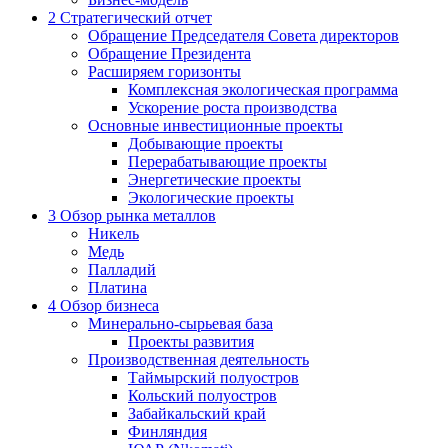
2
Стратегический отчет
Обращение Председателя Совета директоров
Обращение Президента
Расширяем горизонты
Комплексная экологическая программа
Ускорение роста производства
Основные инвестиционные проекты
Добывающие проекты
Перерабатывающие проекты
Энергетические проекты
Экологические проекты
3
Обзор рынка металлов
Никель
Медь
Палладий
Платина
4
Обзор бизнеса
Минерально-сырьевая база
Проекты развития
Производственная деятельность
Таймырский полуостров
Кольский полуостров
Забайкальский край
Финляндия